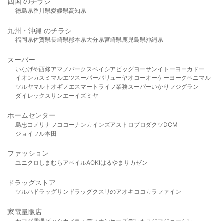
四国 のチラシ
徳島県
香川県
愛媛県
高知県
九州・沖縄 のチラシ
福岡県
佐賀県
長崎県
熊本県
大分県
宮崎県
鹿児島県
沖縄県
スーパー
いなげや
西條
アマノパークス
ベイシア
ビッグヨーサン
イトーヨーカドー
イオン
カスミ
マルエツ
スーパーバリュー
ヤオコー
オーケー
ヨークベニマル
ツルヤ
マルト
オギノ
エスマート
ライフ
業務スーパー
いかり
フジグラン
ダイレックス
サンエー
イズミヤ
ホームセンター
島忠
コメリ
ナフコ
コーナン
カインズ
アストロプロダクツ
DCM
ジョイフル本田
ファッション
ユニクロ
しまむら
アベイル
AOKI
はるやま
サカゼン
ドラッグストア
ツルハドラッグ
サンドラッグ
クスリのアオキ
ココカラファイン
家電量販店
ヤマダ電機
ビックカメラ
エディオン
ケーズデンキ
コジマ
ジョーシン