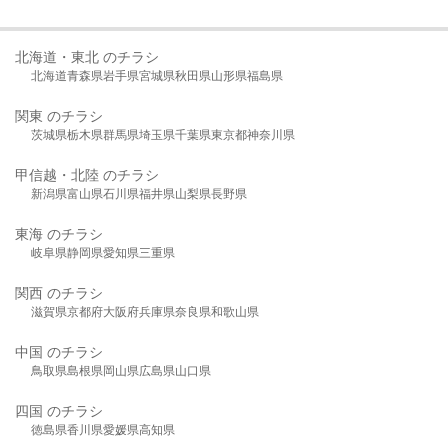
北海道・東北 のチラシ
北海道
青森県
岩手県
宮城県
秋田県
山形県
福島県
関東 のチラシ
茨城県
栃木県
群馬県
埼玉県
千葉県
東京都
神奈川県
甲信越・北陸 のチラシ
新潟県
富山県
石川県
福井県
山梨県
長野県
東海 のチラシ
岐阜県
静岡県
愛知県
三重県
関西 のチラシ
滋賀県
京都府
大阪府
兵庫県
奈良県
和歌山県
中国 のチラシ
鳥取県
島根県
岡山県
広島県
山口県
四国 のチラシ
徳島県
香川県
愛媛県
高知県