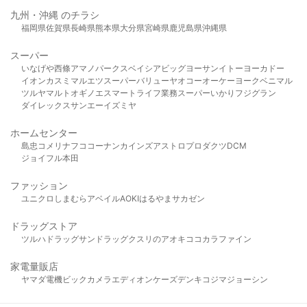
九州・沖縄 のチラシ
福岡県
佐賀県
長崎県
熊本県
大分県
宮崎県
鹿児島県
沖縄県
スーパー
いなげや
西條
アマノパークス
ベイシア
ビッグヨーサン
イトーヨーカドー
イオン
カスミ
マルエツ
スーパーバリュー
ヤオコー
オーケー
ヨークベニマル
ツルヤ
マルト
オギノ
エスマート
ライフ
業務スーパー
いかり
フジグラン
ダイレックス
サンエー
イズミヤ
ホームセンター
島忠
コメリ
ナフコ
コーナン
カインズ
アストロプロダクツ
DCM
ジョイフル本田
ファッション
ユニクロ
しまむら
アベイル
AOKI
はるやま
サカゼン
ドラッグストア
ツルハドラッグ
サンドラッグ
クスリのアオキ
ココカラファイン
家電量販店
ヤマダ電機
ビックカメラ
エディオン
ケーズデンキ
コジマ
ジョーシン