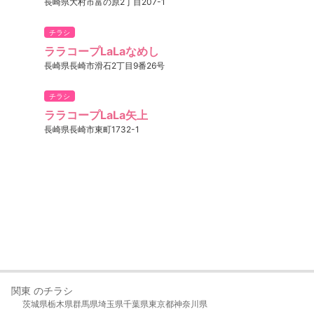
長崎県大村市富の原2丁目207-1
チラシ
ララコープLaLaなめし
長崎県長崎市滑石2丁目9番26号
チラシ
ララコープLaLa矢上
長崎県長崎市東町1732-1
関東 のチラシ
茨城県
栃木県
群馬県
埼玉県
千葉県
東京都
神奈川県