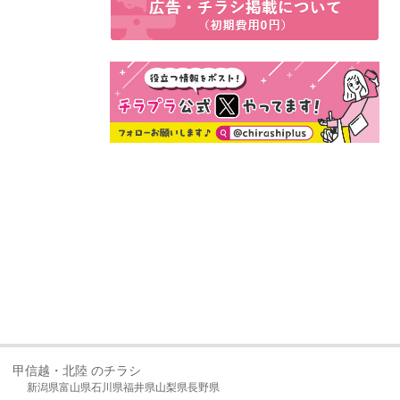
甲信越・北陸 のチラシ
新潟県
富山県
石川県
福井県
山梨県
長野県