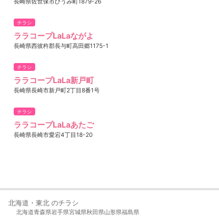
長崎県佐世保市ひうみ町1879-26
チラシ
ララコープLaLaながよ
長崎県西彼杵郡長与町高田郷1175-1
チラシ
ララコープLaLa新戸町
長崎県長崎市新戸町2丁目8番1号
チラシ
ララコープLaLaあたご
長崎県長崎市愛宕4丁目18-20
北海道・東北 のチラシ
北海道
青森県
岩手県
宮城県
秋田県
山形県
福島県