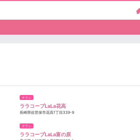
チラシ
ララコープLaLa花高
長崎県佐世保市花高1丁目339-9
チラシ
ララコープLaLa富の原