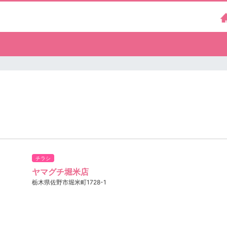
チラシ
ヤマグチ堀米店
栃木県佐野市堀米町1728-1