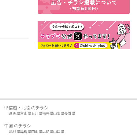
甲信越・北陸 のチラシ
新潟県
富山県
石川県
福井県
山梨県
長野県
中国 のチラシ
鳥取県
島根県
岡山県
広島県
山口県