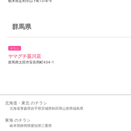
栃木県足利市山下町1318-9
群馬県
チラシ
ヤマグチ韮川店
群馬県太田市安良岡町434-1
北海道・東北 のチラシ
北海道
青森県
岩手県
宮城県
秋田県
山形県
福島県
東海 のチラシ
岐阜県
静岡県
愛知県
三重県