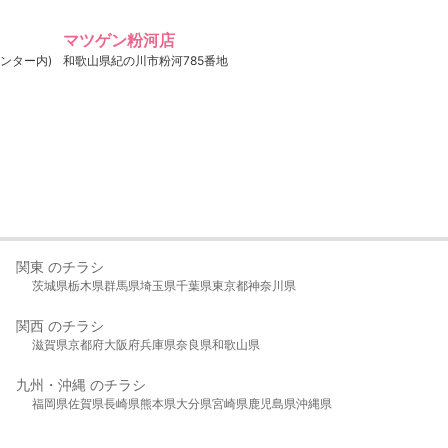
マツゲン粉河店
ンター内)
和歌山県紀の川市粉河785番地
関東 のチラシ
茨城県
栃木県
群馬県
埼玉県
千葉県
東京都
神奈川県
関西 のチラシ
滋賀県
京都府
大阪府
兵庫県
奈良県
和歌山県
九州・沖縄 のチラシ
福岡県
佐賀県
長崎県
熊本県
大分県
宮崎県
鹿児島県
沖縄県