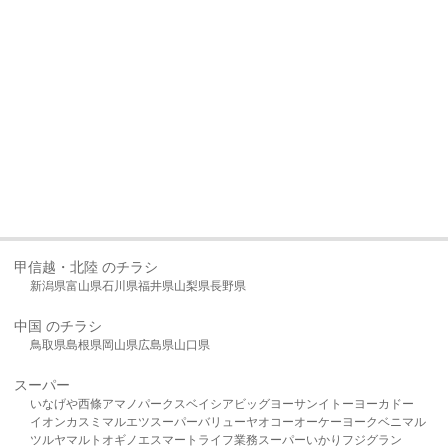
甲信越・北陸 のチラシ
新潟県
富山県
石川県
福井県
山梨県
長野県
中国 のチラシ
鳥取県
島根県
岡山県
広島県
山口県
スーパー
いなげや
西條
アマノパークス
ベイシア
ビッグヨーサン
イトーヨーカドー
イオン
カスミ
マルエツ
スーパーバリュー
ヤオコー
オーケー
ヨークベニマル
ツルヤ
マルト
オギノ
エスマート
ライフ
業務スーパー
いかり
フジグラン