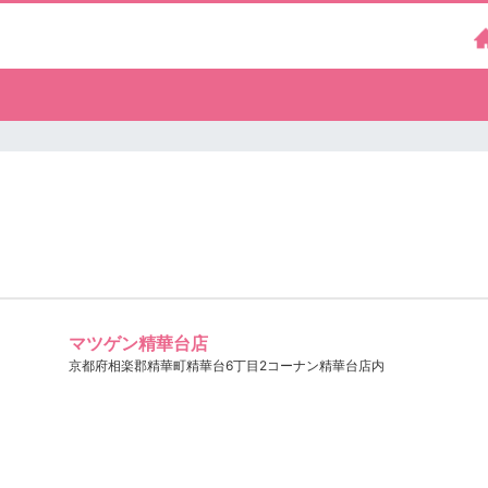
マツゲン精華台店
京都府相楽郡精華町精華台6丁目2コーナン精華台店内