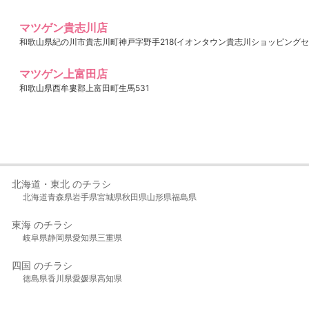
マツゲン貴志川店
和歌山県紀の川市貴志川町神戸字野手218(イオンタウン貴志川ショッピングセ
マツゲン上富田店
和歌山県西牟婁郡上富田町生馬531
北海道・東北 のチラシ
北海道
青森県
岩手県
宮城県
秋田県
山形県
福島県
東海 のチラシ
岐阜県
静岡県
愛知県
三重県
四国 のチラシ
徳島県
香川県
愛媛県
高知県