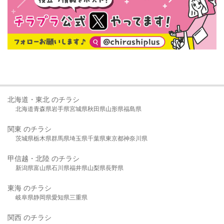
北海道・東北 のチラシ
北海道
青森県
岩手県
宮城県
秋田県
山形県
福島県
関東 のチラシ
茨城県
栃木県
群馬県
埼玉県
千葉県
東京都
神奈川県
甲信越・北陸 のチラシ
新潟県
富山県
石川県
福井県
山梨県
長野県
東海 のチラシ
岐阜県
静岡県
愛知県
三重県
関西 のチラシ