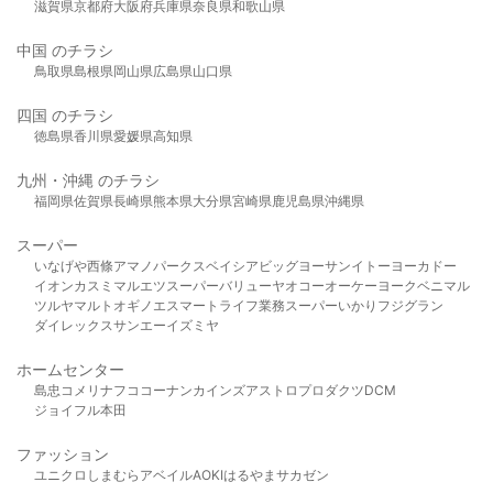
滋賀県
京都府
大阪府
兵庫県
奈良県
和歌山県
中国 のチラシ
鳥取県
島根県
岡山県
広島県
山口県
四国 のチラシ
徳島県
香川県
愛媛県
高知県
九州・沖縄 のチラシ
福岡県
佐賀県
長崎県
熊本県
大分県
宮崎県
鹿児島県
沖縄県
スーパー
いなげや
西條
アマノパークス
ベイシア
ビッグヨーサン
イトーヨーカドー
イオン
カスミ
マルエツ
スーパーバリュー
ヤオコー
オーケー
ヨークベニマル
ツルヤ
マルト
オギノ
エスマート
ライフ
業務スーパー
いかり
フジグラン
ダイレックス
サンエー
イズミヤ
ホームセンター
島忠
コメリ
ナフコ
コーナン
カインズ
アストロプロダクツ
DCM
ジョイフル本田
ファッション
ユニクロ
しまむら
アベイル
AOKI
はるやま
サカゼン