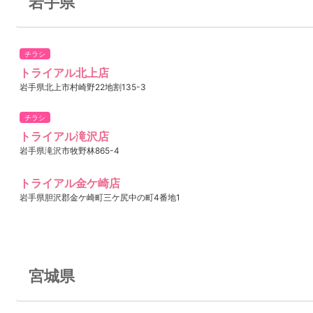
岩手県
チラシ
トライアル北上店
岩手県北上市村崎野22地割135-3
チラシ
トライアル滝沢店
岩手県滝沢市牧野林865-4
トライアル金ケ崎店
岩手県胆沢郡金ケ崎町三ケ尻中の町4番地1
宮城県