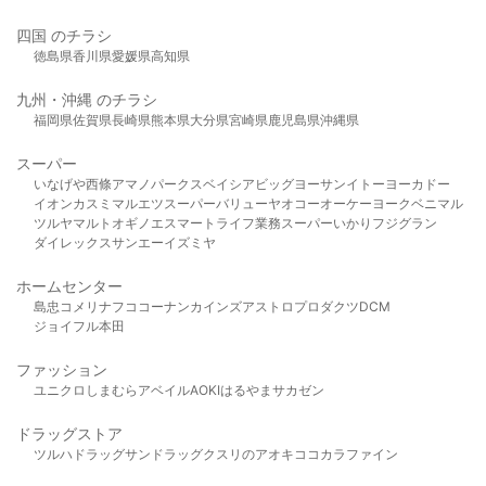
四国 のチラシ
徳島県
香川県
愛媛県
高知県
九州・沖縄 のチラシ
福岡県
佐賀県
長崎県
熊本県
大分県
宮崎県
鹿児島県
沖縄県
スーパー
いなげや
西條
アマノパークス
ベイシア
ビッグヨーサン
イトーヨーカドー
イオン
カスミ
マルエツ
スーパーバリュー
ヤオコー
オーケー
ヨークベニマル
ツルヤ
マルト
オギノ
エスマート
ライフ
業務スーパー
いかり
フジグラン
ダイレックス
サンエー
イズミヤ
ホームセンター
島忠
コメリ
ナフコ
コーナン
カインズ
アストロプロダクツ
DCM
ジョイフル本田
ファッション
ユニクロ
しまむら
アベイル
AOKI
はるやま
サカゼン
ドラッグストア
ツルハドラッグ
サンドラッグ
クスリのアオキ
ココカラファイン