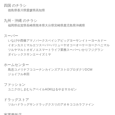
四国 のチラシ
徳島県
香川県
愛媛県
高知県
九州・沖縄 のチラシ
福岡県
佐賀県
長崎県
熊本県
大分県
宮崎県
鹿児島県
沖縄県
スーパー
いなげや
西條
アマノパークス
ベイシア
ビッグヨーサン
イトーヨーカドー
イオン
カスミ
マルエツ
スーパーバリュー
ヤオコー
オーケー
ヨークベニマル
ツルヤ
マルト
オギノ
エスマート
ライフ
業務スーパー
いかり
フジグラン
ダイレックス
サンエー
イズミヤ
ホームセンター
島忠
コメリ
ナフコ
コーナン
カインズ
アストロプロダクツ
DCM
ジョイフル本田
ファッション
ユニクロ
しまむら
アベイル
AOKI
はるやま
サカゼン
ドラッグストア
ツルハドラッグ
サンドラッグ
クスリのアオキ
ココカラファイン
家電量販店