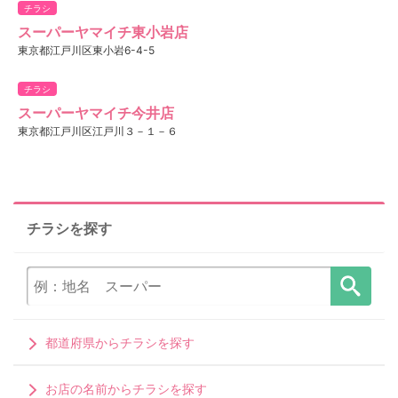
チラシ
スーパーヤマイチ東小岩店
東京都江戸川区東小岩6-4-5
チラシ
スーパーヤマイチ今井店
東京都江戸川区江戸川３－１－６
チラシを探す
都道府県からチラシを探す
お店の名前からチラシを探す