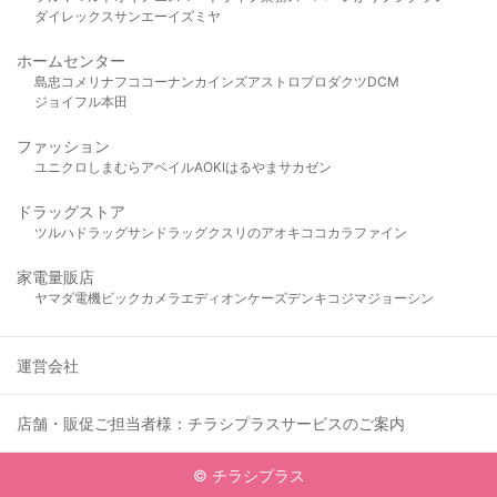
ダイレックス
サンエー
イズミヤ
ホームセンター
島忠
コメリ
ナフコ
コーナン
カインズ
アストロプロダクツ
DCM
ジョイフル本田
ファッション
ユニクロ
しまむら
アベイル
AOKI
はるやま
サカゼン
ドラッグストア
ツルハドラッグ
サンドラッグ
クスリのアオキ
ココカラファイン
家電量販店
ヤマダ電機
ビックカメラ
エディオン
ケーズデンキ
コジマ
ジョーシン
運営会社
店舗・販促ご担当者様：チラシプラスサービスのご案内
© チラシプラス