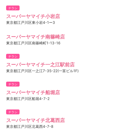
チラシ
スーパーヤマイチ小岩店
東京都江戸川区東小岩4-1ー3
スーパーヤマイチ南篠崎店
東京都江戸川区南篠崎町1-13-16
チラシ
スーパーヤマイチ一之江駅前店
東京都江戸川区一之江7-35-22(一富ビル1F)
チラシ
スーパーヤマイチ船堀店
東京都江戸川区船堀4-7-2
チラシ
スーパーヤマイチ北葛西店
東京都江戸川区北葛西4-7-8