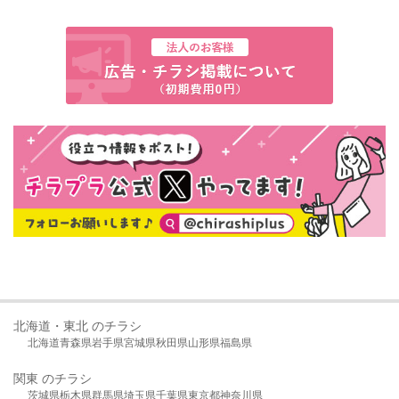
北海道・東北 のチラシ
北海道
青森県
岩手県
宮城県
秋田県
山形県
福島県
関東 のチラシ
茨城県
栃木県
群馬県
埼玉県
千葉県
東京都
神奈川県