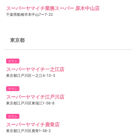
スーパーヤマイチ業務スーパー 原木中山店
千葉県船橋市本中山7ー7-22
東京都
チラシ
スーパーヤマイチ一之江店
東京都江戸川区一之江4-13-3
チラシ
スーパーヤマイチ江戸川店
東京都江戸川区東瑞江1-56-8
チラシ
スーパーヤマイチ鹿骨店
東京都江戸川区鹿骨1-58-2