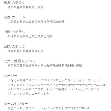
東海 のチラシ
岐阜県
静岡県
愛知県
三重県
関西 のチラシ
滋賀県
京都府
大阪府
兵庫県
奈良県
和歌山県
中国 のチラシ
鳥取県
島根県
岡山県
広島県
山口県
四国 のチラシ
徳島県
香川県
愛媛県
高知県
九州・沖縄 のチラシ
福岡県
佐賀県
長崎県
熊本県
大分県
宮崎県
鹿児島県
沖縄県
スーパー
いなげや
西條
アマノパークス
ベイシア
ビッグヨーサン
イトーヨーカドー
イオン
カスミ
マルエツ
スーパーバリュー
ヤオコー
オーケー
ヨークベニマル
ツルヤ
マルト
オギノ
エスマート
ライフ
業務スーパー
いかり
フジグラン
ダイレックス
サンエー
イズミヤ
ホームセンター
島忠
コメリ
ナフコ
コーナン
カインズ
アストロプロダクツ
DCM