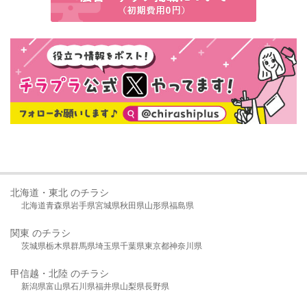
北海道・東北 のチラシ
北海道
青森県
岩手県
宮城県
秋田県
山形県
福島県
関東 のチラシ
茨城県
栃木県
群馬県
埼玉県
千葉県
東京都
神奈川県
甲信越・北陸 のチラシ
新潟県
富山県
石川県
福井県
山梨県
長野県