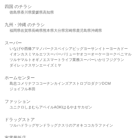
四国 のチラシ
徳島県
香川県
愛媛県
高知県
九州・沖縄 のチラシ
福岡県
佐賀県
長崎県
熊本県
大分県
宮崎県
鹿児島県
沖縄県
スーパー
いなげや
西條
アマノパークス
ベイシア
ビッグヨーサン
イトーヨーカドー
イオン
カスミ
マルエツ
スーパーバリュー
ヤオコー
オーケー
ヨークベニマル
ツルヤ
マルト
オギノ
エスマート
ライフ
業務スーパー
いかり
フジグラン
ダイレックス
サンエー
イズミヤ
ホームセンター
島忠
コメリ
ナフコ
コーナン
カインズ
アストロプロダクツ
DCM
ジョイフル本田
ファッション
ユニクロ
しまむら
アベイル
AOKI
はるやま
サカゼン
ドラッグストア
ツルハドラッグ
サンドラッグ
クスリのアオキ
ココカラファイン
家電量販店