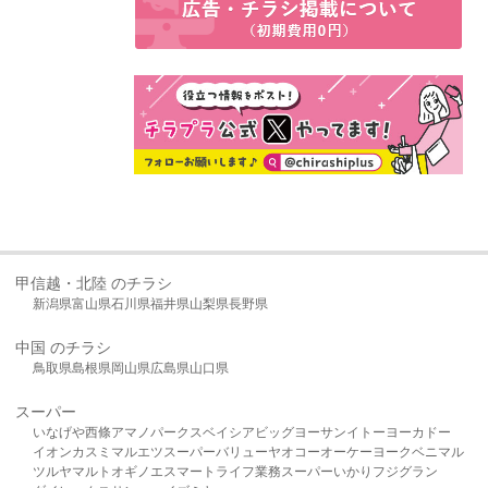
甲信越・北陸 のチラシ
新潟県
富山県
石川県
福井県
山梨県
長野県
中国 のチラシ
鳥取県
島根県
岡山県
広島県
山口県
スーパー
いなげや
西條
アマノパークス
ベイシア
ビッグヨーサン
イトーヨーカドー
イオン
カスミ
マルエツ
スーパーバリュー
ヤオコー
オーケー
ヨークベニマル
ツルヤ
マルト
オギノ
エスマート
ライフ
業務スーパー
いかり
フジグラン