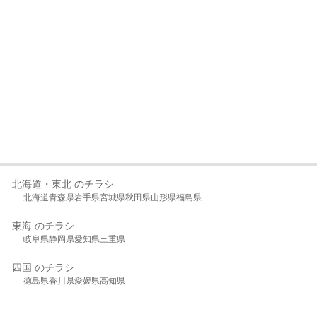
北海道・東北 のチラシ
北海道
青森県
岩手県
宮城県
秋田県
山形県
福島県
東海 のチラシ
岐阜県
静岡県
愛知県
三重県
四国 のチラシ
徳島県
香川県
愛媛県
高知県