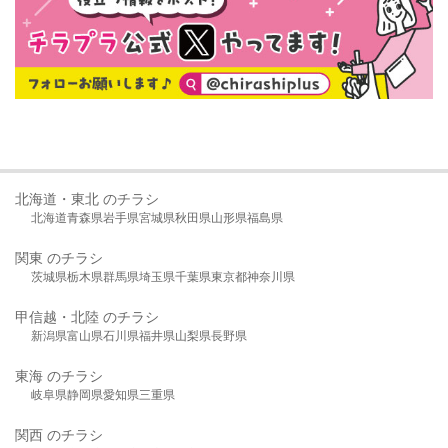
北海道・東北 のチラシ
北海道
青森県
岩手県
宮城県
秋田県
山形県
福島県
関東 のチラシ
茨城県
栃木県
群馬県
埼玉県
千葉県
東京都
神奈川県
甲信越・北陸 のチラシ
新潟県
富山県
石川県
福井県
山梨県
長野県
東海 のチラシ
岐阜県
静岡県
愛知県
三重県
関西 のチラシ