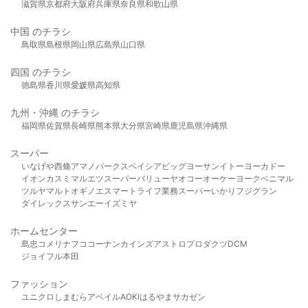
滋賀県
京都府
大阪府
兵庫県
奈良県
和歌山県
中国 のチラシ
鳥取県
島根県
岡山県
広島県
山口県
四国 のチラシ
徳島県
香川県
愛媛県
高知県
九州・沖縄 のチラシ
福岡県
佐賀県
長崎県
熊本県
大分県
宮崎県
鹿児島県
沖縄県
スーパー
いなげや
西條
アマノパークス
ベイシア
ビッグヨーサン
イトーヨーカドー
イオン
カスミ
マルエツ
スーパーバリュー
ヤオコー
オーケー
ヨークベニマル
ツルヤ
マルト
オギノ
エスマート
ライフ
業務スーパー
いかり
フジグラン
ダイレックス
サンエー
イズミヤ
ホームセンター
島忠
コメリ
ナフコ
コーナン
カインズ
アストロプロダクツ
DCM
ジョイフル本田
ファッション
ユニクロ
しまむら
アベイル
AOKI
はるやま
サカゼン