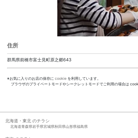
住所
群馬県前橋市富士見町原之郷643
※お気に入りのお店の保存に
cookie
を利用しています。
ブラウザのプライベートモードやシークレットモードでご利用の場合は coo
北海道・東北 のチラシ
北海道
青森県
岩手県
宮城県
秋田県
山形県
福島県