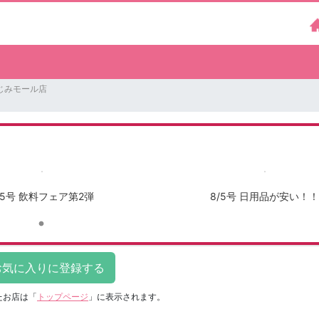
じみモール店
/5号 飲料フェア第2弾
8/5号 日用品が安い！！
たお店は
「
トップページ
」に表示されます。