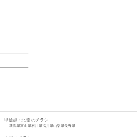
甲信越・北陸 のチラシ
新潟県
富山県
石川県
福井県
山梨県
長野県