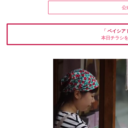
公
「
ベイシア
本日チラシ