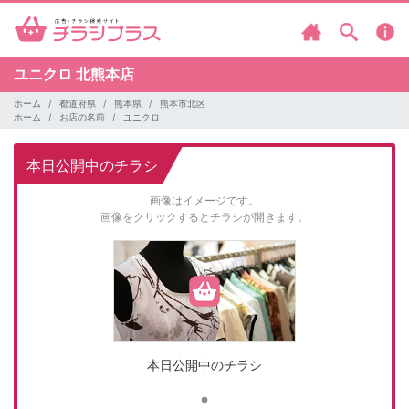
ユニクロ
北熊本店
ホーム
都道府県
熊本県
熊本市北区
ホーム
お店の名前
ユニクロ
本日公開中のチラシ
画像はイメージです。
画像をクリックするとチラシが開きます。
本日公開中のチラシ