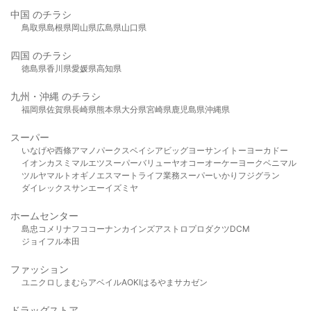
中国 のチラシ
鳥取県
島根県
岡山県
広島県
山口県
四国 のチラシ
徳島県
香川県
愛媛県
高知県
九州・沖縄 のチラシ
福岡県
佐賀県
長崎県
熊本県
大分県
宮崎県
鹿児島県
沖縄県
スーパー
いなげや
西條
アマノパークス
ベイシア
ビッグヨーサン
イトーヨーカドー
イオン
カスミ
マルエツ
スーパーバリュー
ヤオコー
オーケー
ヨークベニマル
ツルヤ
マルト
オギノ
エスマート
ライフ
業務スーパー
いかり
フジグラン
ダイレックス
サンエー
イズミヤ
ホームセンター
島忠
コメリ
ナフコ
コーナン
カインズ
アストロプロダクツ
DCM
ジョイフル本田
ファッション
ユニクロ
しまむら
アベイル
AOKI
はるやま
サカゼン
ドラッグストア