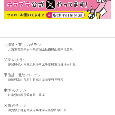
北海道・東北 のチラシ
北海道
青森県
岩手県
宮城県
秋田県
山形県
福島県
関東 のチラシ
茨城県
栃木県
群馬県
埼玉県
千葉県
東京都
神奈川県
甲信越・北陸 のチラシ
新潟県
富山県
石川県
福井県
山梨県
長野県
東海 のチラシ
岐阜県
静岡県
愛知県
三重県
関西 のチラシ
滋賀県
京都府
大阪府
兵庫県
奈良県
和歌山県