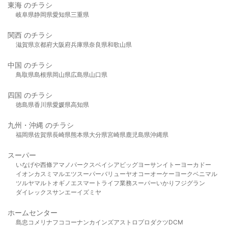
東海 のチラシ
岐阜県
静岡県
愛知県
三重県
関西 のチラシ
滋賀県
京都府
大阪府
兵庫県
奈良県
和歌山県
中国 のチラシ
鳥取県
島根県
岡山県
広島県
山口県
四国 のチラシ
徳島県
香川県
愛媛県
高知県
九州・沖縄 のチラシ
福岡県
佐賀県
長崎県
熊本県
大分県
宮崎県
鹿児島県
沖縄県
スーパー
いなげや
西條
アマノパークス
ベイシア
ビッグヨーサン
イトーヨーカドー
イオン
カスミ
マルエツ
スーパーバリュー
ヤオコー
オーケー
ヨークベニマル
ツルヤ
マルト
オギノ
エスマート
ライフ
業務スーパー
いかり
フジグラン
ダイレックス
サンエー
イズミヤ
ホームセンター
島忠
コメリ
ナフコ
コーナン
カインズ
アストロプロダクツ
DCM