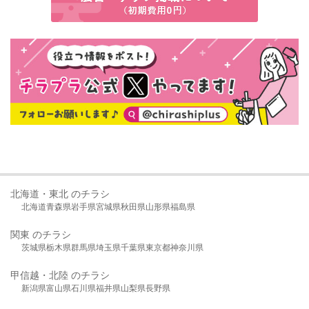
北海道・東北 のチラシ
北海道
青森県
岩手県
宮城県
秋田県
山形県
福島県
関東 のチラシ
茨城県
栃木県
群馬県
埼玉県
千葉県
東京都
神奈川県
甲信越・北陸 のチラシ
新潟県
富山県
石川県
福井県
山梨県
長野県