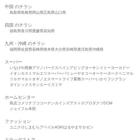
中国 のチラシ
鳥取県
島根県
岡山県
広島県
山口県
四国 のチラシ
徳島県
香川県
愛媛県
高知県
九州・沖縄 のチラシ
福岡県
佐賀県
長崎県
熊本県
大分県
宮崎県
鹿児島県
沖縄県
スーパー
いなげや
西條
アマノパークス
ベイシア
ビッグヨーサン
イトーヨーカドー
イオン
カスミ
マルエツ
スーパーバリュー
ヤオコー
オーケー
ヨークベニマル
ツルヤ
マルト
オギノ
エスマート
ライフ
業務スーパー
いかり
フジグラン
ダイレックス
サンエー
イズミヤ
ホームセンター
島忠
コメリ
ナフコ
コーナン
カインズ
アストロプロダクツ
DCM
ジョイフル本田
ファッション
ユニクロ
しまむら
アベイル
AOKI
はるやま
サカゼン
ドラッグストア