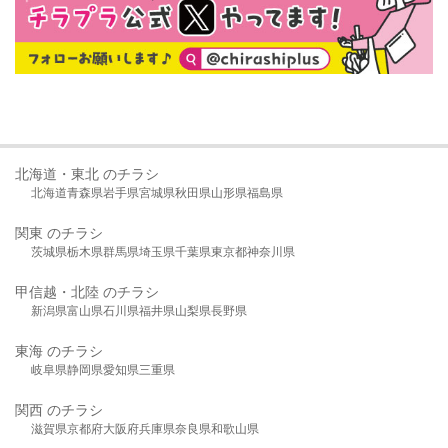
北海道・東北 のチラシ
北海道
青森県
岩手県
宮城県
秋田県
山形県
福島県
関東 のチラシ
茨城県
栃木県
群馬県
埼玉県
千葉県
東京都
神奈川県
甲信越・北陸 のチラシ
新潟県
富山県
石川県
福井県
山梨県
長野県
東海 のチラシ
岐阜県
静岡県
愛知県
三重県
関西 のチラシ
滋賀県
京都府
大阪府
兵庫県
奈良県
和歌山県