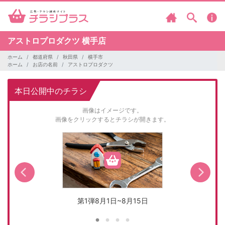
アストロプロダクツ
横手店
ホーム
都道府県
秋田県
横手市
ホーム
お店の名前
アストロプロダクツ
本日公開中のチラシ
画像はイメージです。
画像をクリックするとチラシが開きます。
第1弾8月1日~8月15日