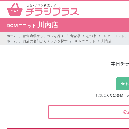
川内店
DCMニコット
ホーム
都道府県からチラシを探す
青森県
むつ市
DCMニコット 
ホーム
お店の名前からチラシを探す
DCMニコット
川内店
本日チ
お気に入りに登録し
公