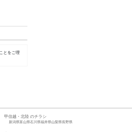
ことをご理
甲信越・北陸 のチラシ
新潟県
富山県
石川県
福井県
山梨県
長野県