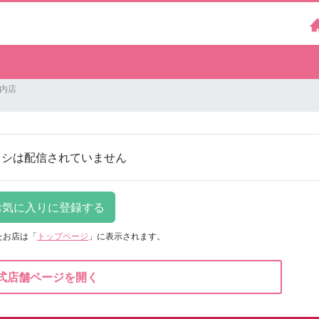
川内店
ラシは配信されていません
たお店は
「
トップページ
」に表示されます。
式店舗ページを開く