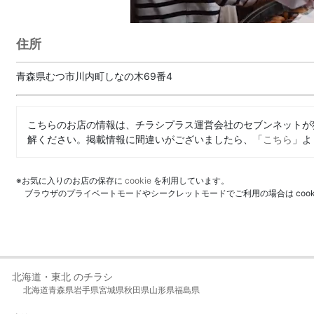
住所
青森県むつ市川内町しなの木69番4
こちらのお店の情報は、チラシプラス運営会社のセブンネットが
解ください。掲載情報に間違いがございましたら、「
こちら
」よ
※お気に入りのお店の保存に
cookie
を利用しています。
ブラウザのプライベートモードやシークレットモードでご利用の場合は coo
北海道・東北 のチラシ
北海道
青森県
岩手県
宮城県
秋田県
山形県
福島県