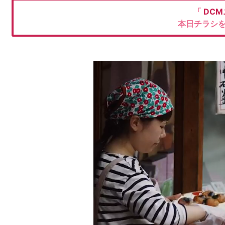
「
DC
本日チラシ