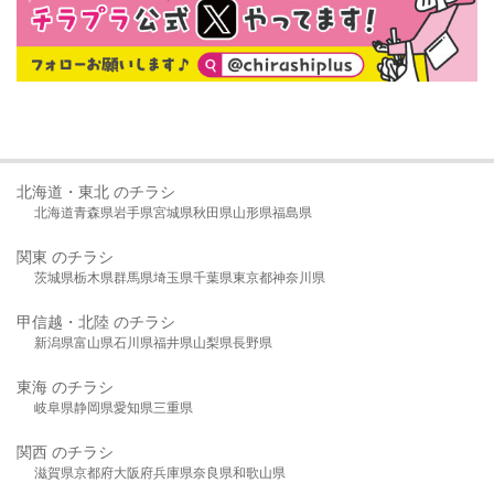
北海道・東北 のチラシ
北海道
青森県
岩手県
宮城県
秋田県
山形県
福島県
関東 のチラシ
茨城県
栃木県
群馬県
埼玉県
千葉県
東京都
神奈川県
甲信越・北陸 のチラシ
新潟県
富山県
石川県
福井県
山梨県
長野県
東海 のチラシ
岐阜県
静岡県
愛知県
三重県
関西 のチラシ
滋賀県
京都府
大阪府
兵庫県
奈良県
和歌山県