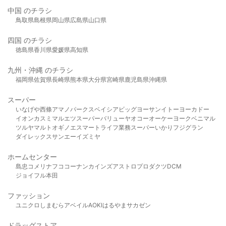
中国 のチラシ
鳥取県
島根県
岡山県
広島県
山口県
四国 のチラシ
徳島県
香川県
愛媛県
高知県
九州・沖縄 のチラシ
福岡県
佐賀県
長崎県
熊本県
大分県
宮崎県
鹿児島県
沖縄県
スーパー
いなげや
西條
アマノパークス
ベイシア
ビッグヨーサン
イトーヨーカドー
イオン
カスミ
マルエツ
スーパーバリュー
ヤオコー
オーケー
ヨークベニマル
ツルヤ
マルト
オギノ
エスマート
ライフ
業務スーパー
いかり
フジグラン
ダイレックス
サンエー
イズミヤ
ホームセンター
島忠
コメリ
ナフコ
コーナン
カインズ
アストロプロダクツ
DCM
ジョイフル本田
ファッション
ユニクロ
しまむら
アベイル
AOKI
はるやま
サカゼン
ドラッグストア