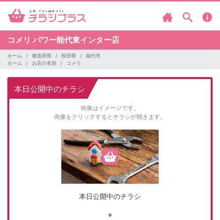
コメリ
パワー能代東インター店
ホーム
都道府県
秋田県
能代市
ホーム
お店の名前
コメリ
本日公開中のチラシ
画像はイメージです。
画像をクリックするとチラシが開きます。
本日公開中のチラシ