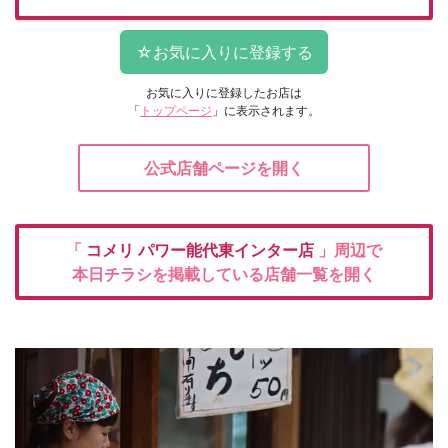
お気に入りに登録したお店は
「
トップページ
」に表示されます。
公式店舗ページを開く
「
コメリ
パワー能代東インター店
」周辺で
本日チラシを掲載している店舗一覧を開く