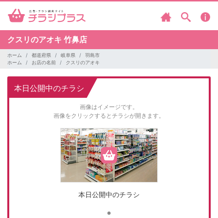
クスリのアオキ
竹鼻店
ホーム
都道府県
岐阜県
羽島市
ホーム
お店の名前
クスリのアオキ
本日公開中のチラシ
画像はイメージです。
画像をクリックするとチラシが開きます。
本日公開中のチラシ