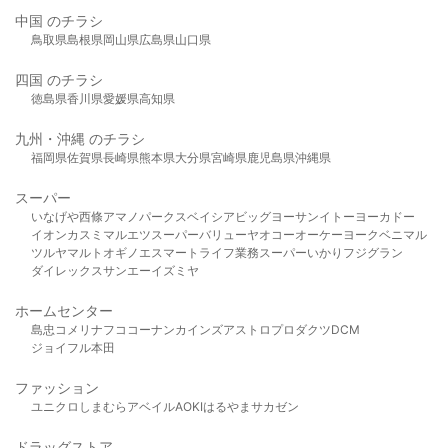
中国 のチラシ
鳥取県
島根県
岡山県
広島県
山口県
四国 のチラシ
徳島県
香川県
愛媛県
高知県
九州・沖縄 のチラシ
福岡県
佐賀県
長崎県
熊本県
大分県
宮崎県
鹿児島県
沖縄県
スーパー
いなげや
西條
アマノパークス
ベイシア
ビッグヨーサン
イトーヨーカドー
イオン
カスミ
マルエツ
スーパーバリュー
ヤオコー
オーケー
ヨークベニマル
ツルヤ
マルト
オギノ
エスマート
ライフ
業務スーパー
いかり
フジグラン
ダイレックス
サンエー
イズミヤ
ホームセンター
島忠
コメリ
ナフコ
コーナン
カインズ
アストロプロダクツ
DCM
ジョイフル本田
ファッション
ユニクロ
しまむら
アベイル
AOKI
はるやま
サカゼン
ドラッグストア