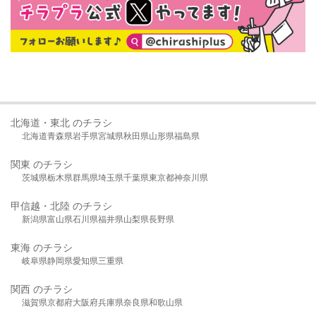
北海道・東北 のチラシ
北海道
青森県
岩手県
宮城県
秋田県
山形県
福島県
関東 のチラシ
茨城県
栃木県
群馬県
埼玉県
千葉県
東京都
神奈川県
甲信越・北陸 のチラシ
新潟県
富山県
石川県
福井県
山梨県
長野県
東海 のチラシ
岐阜県
静岡県
愛知県
三重県
関西 のチラシ
滋賀県
京都府
大阪府
兵庫県
奈良県
和歌山県