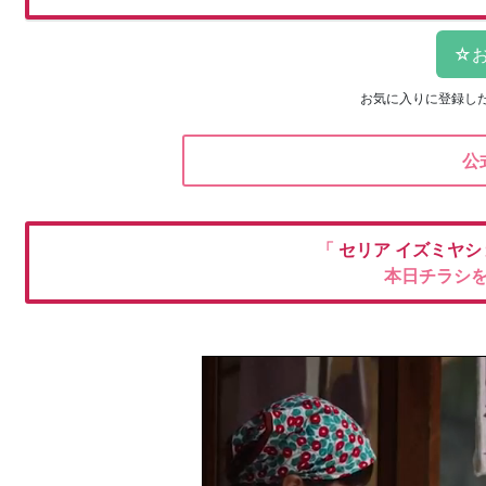
お気に入りに登録し
公
「
セリア
イズミヤシ
本日チラシ