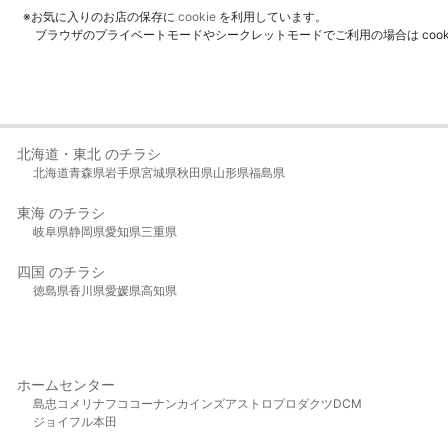
※お気に入りのお店の保存に
cookie
を利用しています。
ブラウザのプライベートモードやシークレットモードでご利用の場合は coo
北海道・東北 のチラシ
北海道
青森県
岩手県
宮城県
秋田県
山形県
福島県
東海 のチラシ
岐阜県
静岡県
愛知県
三重県
四国 のチラシ
徳島県
香川県
愛媛県
高知県
ホームセンター
島忠
コメリ
ナフコ
コーナン
カインズ
アストロプロダクツ
DCM
ジョイフル本田