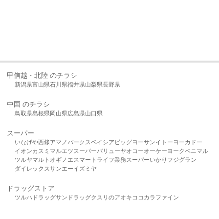
甲信越・北陸 のチラシ
新潟県
富山県
石川県
福井県
山梨県
長野県
中国 のチラシ
鳥取県
島根県
岡山県
広島県
山口県
スーパー
いなげや
西條
アマノパークス
ベイシア
ビッグヨーサン
イトーヨーカドー
イオン
カスミ
マルエツ
スーパーバリュー
ヤオコー
オーケー
ヨークベニマル
ツルヤ
マルト
オギノ
エスマート
ライフ
業務スーパー
いかり
フジグラン
ダイレックス
サンエー
イズミヤ
ドラッグストア
ツルハドラッグ
サンドラッグ
クスリのアオキ
ココカラファイン