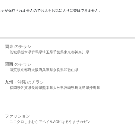
kie が保存されませんのでお店をお気に入りに登録できません。
関東 のチラシ
茨城県
栃木県
群馬県
埼玉県
千葉県
東京都
神奈川県
関西 のチラシ
滋賀県
京都府
大阪府
兵庫県
奈良県
和歌山県
九州・沖縄 のチラシ
福岡県
佐賀県
長崎県
熊本県
大分県
宮崎県
鹿児島県
沖縄県
ファッション
ユニクロ
しまむら
アベイル
AOKI
はるやま
サカゼン