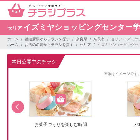
イズミヤショッピングセンター学
セリア
ホーム
都道府県からチラシを探す
奈良県
奈良市
セリア イズミヤ
ホーム
お店の名前からチラシを探す
セリア
イズミヤショッピングセ
本日公開中のチラシ
画像はイメージです
お菓子づくりを楽しむ時間
バ