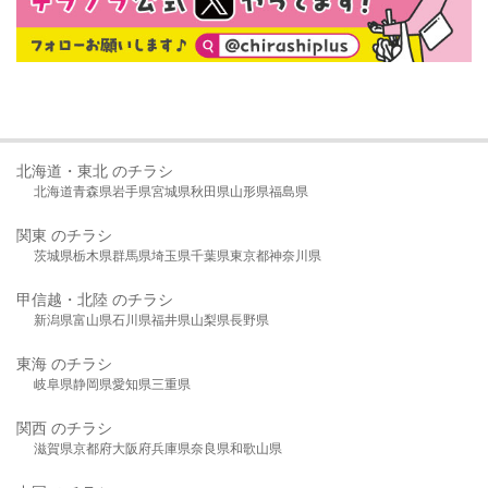
北海道・東北 のチラシ
北海道
青森県
岩手県
宮城県
秋田県
山形県
福島県
関東 のチラシ
茨城県
栃木県
群馬県
埼玉県
千葉県
東京都
神奈川県
甲信越・北陸 のチラシ
新潟県
富山県
石川県
福井県
山梨県
長野県
東海 のチラシ
岐阜県
静岡県
愛知県
三重県
関西 のチラシ
滋賀県
京都府
大阪府
兵庫県
奈良県
和歌山県