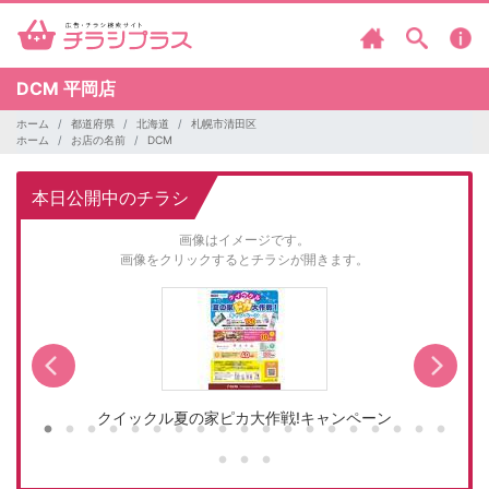
DCM
平岡店
ホーム
都道府県
北海道
札幌市清田区
ホーム
お店の名前
DCM
本日公開中のチラシ
画像はイメージです。
画像をクリックするとチラシが開きます。
クイックル夏の家ピカ大作戦!キャンペーン