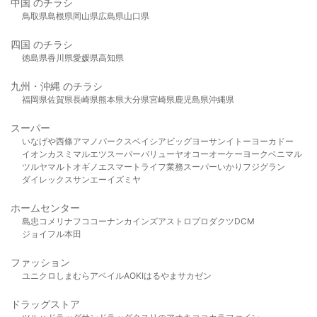
中国 のチラシ
鳥取県
島根県
岡山県
広島県
山口県
四国 のチラシ
徳島県
香川県
愛媛県
高知県
九州・沖縄 のチラシ
福岡県
佐賀県
長崎県
熊本県
大分県
宮崎県
鹿児島県
沖縄県
スーパー
いなげや
西條
アマノパークス
ベイシア
ビッグヨーサン
イトーヨーカドー
イオン
カスミ
マルエツ
スーパーバリュー
ヤオコー
オーケー
ヨークベニマル
ツルヤ
マルト
オギノ
エスマート
ライフ
業務スーパー
いかり
フジグラン
ダイレックス
サンエー
イズミヤ
ホームセンター
島忠
コメリ
ナフコ
コーナン
カインズ
アストロプロダクツ
DCM
ジョイフル本田
ファッション
ユニクロ
しまむら
アベイル
AOKI
はるやま
サカゼン
ドラッグストア