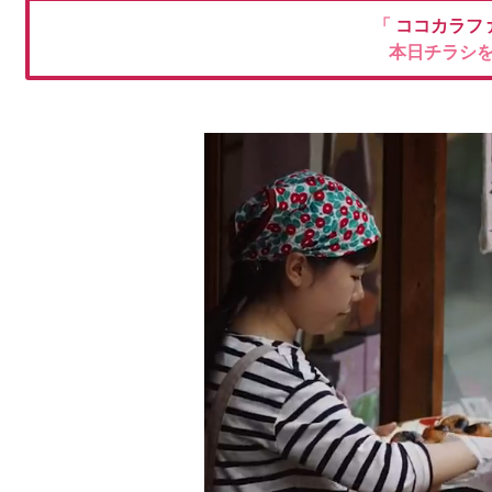
「
ココカラフ
本日チラシ