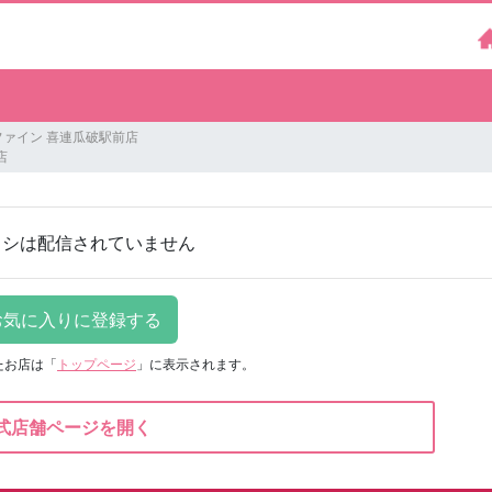
ファイン 喜連瓜破駅前店
店
ラシは配信されていません
たお店は
「
トップページ
」に表示されます。
式店舗ページを開く