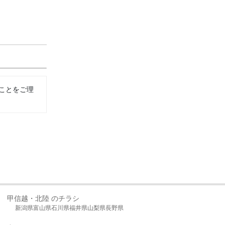
ことをご理
甲信越・北陸 のチラシ
新潟県
富山県
石川県
福井県
山梨県
長野県