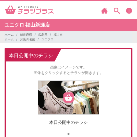
ユニクロ
福山新涯店
ホーム
都道府県
広島県
福山市
ホーム
お店の名前
ユニクロ
本日公開中のチラシ
画像はイメージです。
画像をクリックするとチラシが開きます。
本日公開中のチラシ