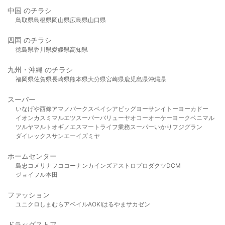
中国 のチラシ
鳥取県
島根県
岡山県
広島県
山口県
四国 のチラシ
徳島県
香川県
愛媛県
高知県
九州・沖縄 のチラシ
福岡県
佐賀県
長崎県
熊本県
大分県
宮崎県
鹿児島県
沖縄県
スーパー
いなげや
西條
アマノパークス
ベイシア
ビッグヨーサン
イトーヨーカドー
イオン
カスミ
マルエツ
スーパーバリュー
ヤオコー
オーケー
ヨークベニマル
ツルヤ
マルト
オギノ
エスマート
ライフ
業務スーパー
いかり
フジグラン
ダイレックス
サンエー
イズミヤ
ホームセンター
島忠
コメリ
ナフコ
コーナン
カインズ
アストロプロダクツ
DCM
ジョイフル本田
ファッション
ユニクロ
しまむら
アベイル
AOKI
はるやま
サカゼン
ドラッグストア