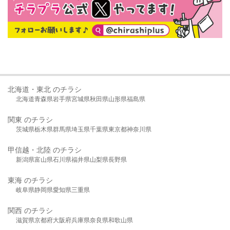
北海道・東北 のチラシ
北海道
青森県
岩手県
宮城県
秋田県
山形県
福島県
関東 のチラシ
茨城県
栃木県
群馬県
埼玉県
千葉県
東京都
神奈川県
甲信越・北陸 のチラシ
新潟県
富山県
石川県
福井県
山梨県
長野県
東海 のチラシ
岐阜県
静岡県
愛知県
三重県
関西 のチラシ
滋賀県
京都府
大阪府
兵庫県
奈良県
和歌山県