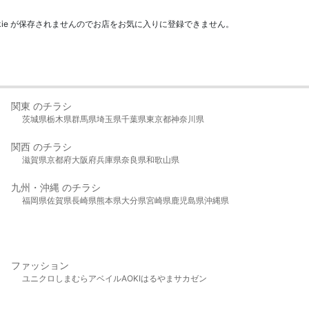
kie が保存されませんのでお店をお気に入りに登録できません。
関東 のチラシ
茨城県
栃木県
群馬県
埼玉県
千葉県
東京都
神奈川県
関西 のチラシ
滋賀県
京都府
大阪府
兵庫県
奈良県
和歌山県
九州・沖縄 のチラシ
福岡県
佐賀県
長崎県
熊本県
大分県
宮崎県
鹿児島県
沖縄県
ファッション
ユニクロ
しまむら
アベイル
AOKI
はるやま
サカゼン