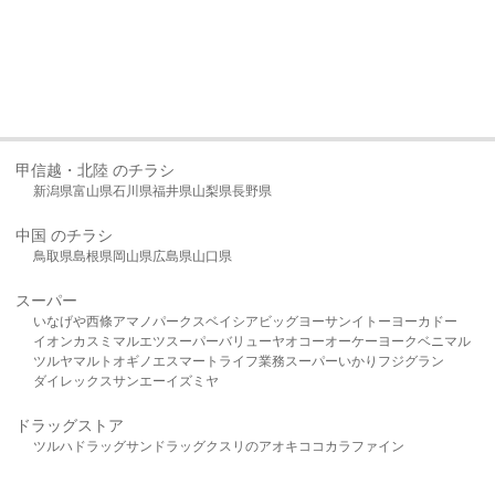
甲信越・北陸 のチラシ
新潟県
富山県
石川県
福井県
山梨県
長野県
中国 のチラシ
鳥取県
島根県
岡山県
広島県
山口県
スーパー
いなげや
西條
アマノパークス
ベイシア
ビッグヨーサン
イトーヨーカドー
イオン
カスミ
マルエツ
スーパーバリュー
ヤオコー
オーケー
ヨークベニマル
ツルヤ
マルト
オギノ
エスマート
ライフ
業務スーパー
いかり
フジグラン
ダイレックス
サンエー
イズミヤ
ドラッグストア
ツルハドラッグ
サンドラッグ
クスリのアオキ
ココカラファイン