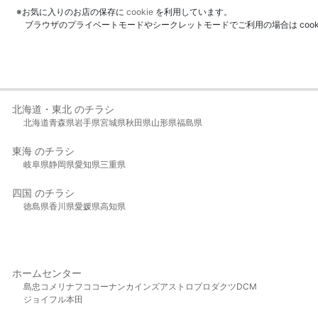
※お気に入りのお店の保存に
cookie
を利用しています。
ブラウザのプライベートモードやシークレットモードでご利用の場合は coo
北海道・東北 のチラシ
北海道
青森県
岩手県
宮城県
秋田県
山形県
福島県
東海 のチラシ
岐阜県
静岡県
愛知県
三重県
四国 のチラシ
徳島県
香川県
愛媛県
高知県
ホームセンター
島忠
コメリ
ナフコ
コーナン
カインズ
アストロプロダクツ
DCM
ジョイフル本田