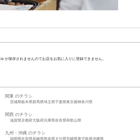
kie が保存されませんのでお店をお気に入りに登録できません。
関東 のチラシ
茨城県
栃木県
群馬県
埼玉県
千葉県
東京都
神奈川県
関西 のチラシ
滋賀県
京都府
大阪府
兵庫県
奈良県
和歌山県
九州・沖縄 のチラシ
福岡県
佐賀県
長崎県
熊本県
大分県
宮崎県
鹿児島県
沖縄県