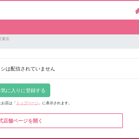
天童店
ラシは配信されていません
たお店は
「
トップページ
」に表示されます。
式店舗ページを開く