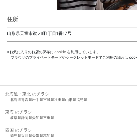
住所
山形県天童市鍬ノ町1丁目1番17号
※お気に入りのお店の保存に
cookie
を利用しています。
ブラウザのプライベートモードやシークレットモードでご利用の場合は coo
北海道・東北 のチラシ
北海道
青森県
岩手県
宮城県
秋田県
山形県
福島県
東海 のチラシ
岐阜県
静岡県
愛知県
三重県
四国 のチラシ
徳島県
香川県
愛媛県
高知県