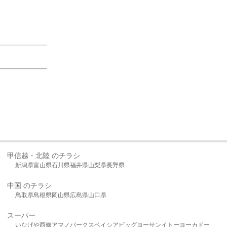
甲信越・北陸 のチラシ
新潟県
富山県
石川県
福井県
山梨県
長野県
中国 のチラシ
鳥取県
島根県
岡山県
広島県
山口県
スーパー
いなげや
西條
アマノパークス
ベイシア
ビッグヨーサン
イトーヨーカドー