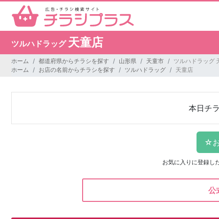
天童店
ツルハドラッグ
ホーム
都道府県からチラシを探す
山形県
天童市
ツルハドラッグ 
ホーム
お店の名前からチラシを探す
ツルハドラッグ
天童店
本日チ
お気に入りに登録し
公