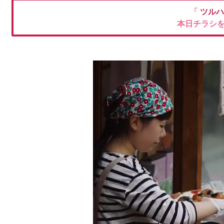
「
ツルハ
本日チラシ