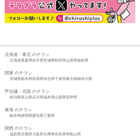
北海道・東北 のチラシ
北海道
青森県
岩手県
宮城県
秋田県
山形県
福島県
関東 のチラシ
茨城県
栃木県
群馬県
埼玉県
千葉県
東京都
神奈川県
甲信越・北陸 のチラシ
新潟県
富山県
石川県
福井県
山梨県
長野県
東海 のチラシ
岐阜県
静岡県
愛知県
三重県
関西 のチラシ
滋賀県
京都府
大阪府
兵庫県
奈良県
和歌山県