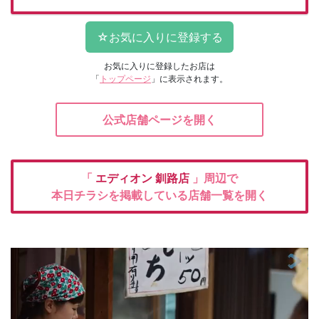
お気に入りに登録したお店は
「
トップページ
」に表示されます。
公式店舗ページを開く
「
エディオン
釧路店
」周辺で
本日チラシを掲載している店舗一覧を開く