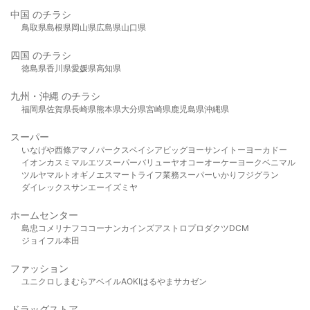
中国 のチラシ
鳥取県
島根県
岡山県
広島県
山口県
四国 のチラシ
徳島県
香川県
愛媛県
高知県
九州・沖縄 のチラシ
福岡県
佐賀県
長崎県
熊本県
大分県
宮崎県
鹿児島県
沖縄県
スーパー
いなげや
西條
アマノパークス
ベイシア
ビッグヨーサン
イトーヨーカドー
イオン
カスミ
マルエツ
スーパーバリュー
ヤオコー
オーケー
ヨークベニマル
ツルヤ
マルト
オギノ
エスマート
ライフ
業務スーパー
いかり
フジグラン
ダイレックス
サンエー
イズミヤ
ホームセンター
島忠
コメリ
ナフコ
コーナン
カインズ
アストロプロダクツ
DCM
ジョイフル本田
ファッション
ユニクロ
しまむら
アベイル
AOKI
はるやま
サカゼン
ドラッグストア