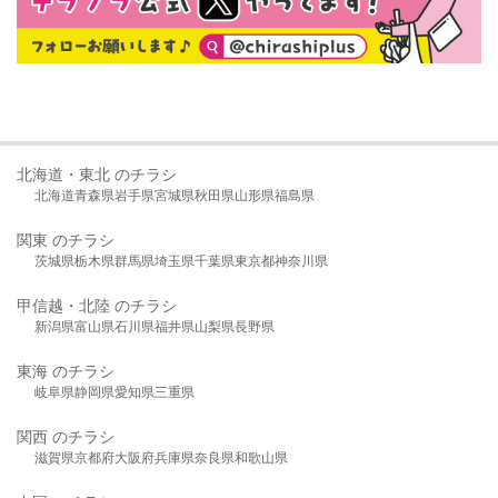
北海道・東北 のチラシ
北海道
青森県
岩手県
宮城県
秋田県
山形県
福島県
関東 のチラシ
茨城県
栃木県
群馬県
埼玉県
千葉県
東京都
神奈川県
甲信越・北陸 のチラシ
新潟県
富山県
石川県
福井県
山梨県
長野県
東海 のチラシ
岐阜県
静岡県
愛知県
三重県
関西 のチラシ
滋賀県
京都府
大阪府
兵庫県
奈良県
和歌山県