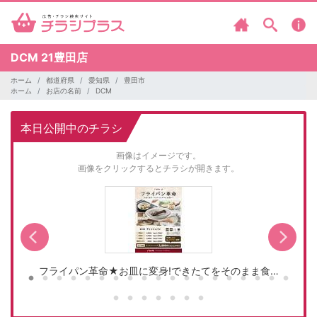
DCM
21豊田店
ホーム
都道府県
愛知県
豊田市
ホーム
お店の名前
DCM
本日公開中のチラシ
画像はイメージです。
画像をクリックするとチラシが開きます。
フライパン革命★お皿に変身!できたてをそのまま食…