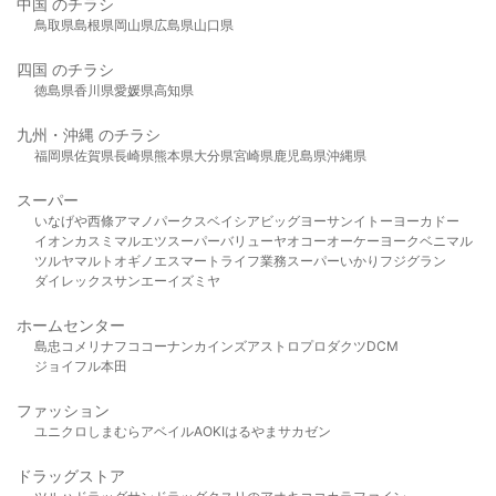
中国 のチラシ
鳥取県
島根県
岡山県
広島県
山口県
四国 のチラシ
徳島県
香川県
愛媛県
高知県
九州・沖縄 のチラシ
福岡県
佐賀県
長崎県
熊本県
大分県
宮崎県
鹿児島県
沖縄県
スーパー
いなげや
西條
アマノパークス
ベイシア
ビッグヨーサン
イトーヨーカドー
イオン
カスミ
マルエツ
スーパーバリュー
ヤオコー
オーケー
ヨークベニマル
ツルヤ
マルト
オギノ
エスマート
ライフ
業務スーパー
いかり
フジグラン
ダイレックス
サンエー
イズミヤ
ホームセンター
島忠
コメリ
ナフコ
コーナン
カインズ
アストロプロダクツ
DCM
ジョイフル本田
ファッション
ユニクロ
しまむら
アベイル
AOKI
はるやま
サカゼン
ドラッグストア