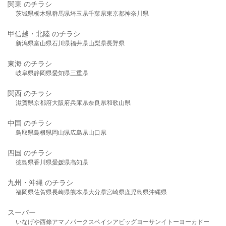
関東 のチラシ
茨城県
栃木県
群馬県
埼玉県
千葉県
東京都
神奈川県
甲信越・北陸 のチラシ
新潟県
富山県
石川県
福井県
山梨県
長野県
東海 のチラシ
岐阜県
静岡県
愛知県
三重県
関西 のチラシ
滋賀県
京都府
大阪府
兵庫県
奈良県
和歌山県
中国 のチラシ
鳥取県
島根県
岡山県
広島県
山口県
四国 のチラシ
徳島県
香川県
愛媛県
高知県
九州・沖縄 のチラシ
福岡県
佐賀県
長崎県
熊本県
大分県
宮崎県
鹿児島県
沖縄県
スーパー
いなげや
西條
アマノパークス
ベイシア
ビッグヨーサン
イトーヨーカドー