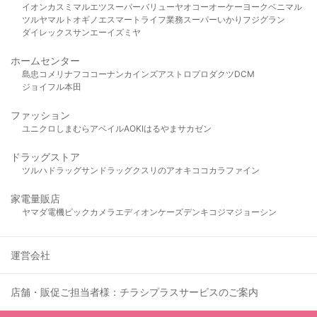
イオン
カスミ
マルエツ
スーパーバリュー
ヤオコー
オーケー
ヨークベニマル
ツルヤ
マルト
オギノ
エスマート
ライフ
業務スーパー
いかり
フジグラン
ダイレックス
サンエー
イズミヤ
ホームセンター
島忠
コメリ
ナフコ
コーナン
カインズ
アストロプロダクツ
DCM
ジョイフル本田
ファッション
ユニクロ
しまむら
アベイル
AOKI
はるやま
サカゼン
ドラッグストア
ツルハドラッグ
サンドラッグ
クスリのアオキ
ココカラファイン
家電量販店
ヤマダ電機
ビックカメラ
エディオン
ケーズデンキ
コジマ
ジョーシン
運営会社
店舗・販促ご担当者様：チラシプラスサービスのご案内