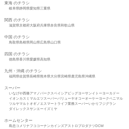
東海 のチラシ
岐阜県
静岡県
愛知県
三重県
関西 のチラシ
滋賀県
京都府
大阪府
兵庫県
奈良県
和歌山県
中国 のチラシ
鳥取県
島根県
岡山県
広島県
山口県
四国 のチラシ
徳島県
香川県
愛媛県
高知県
九州・沖縄 のチラシ
福岡県
佐賀県
長崎県
熊本県
大分県
宮崎県
鹿児島県
沖縄県
スーパー
いなげや
西條
アマノパークス
ベイシア
ビッグヨーサン
イトーヨーカドー
イオン
カスミ
マルエツ
スーパーバリュー
ヤオコー
オーケー
ヨークベニマル
ツルヤ
マルト
オギノ
エスマート
ライフ
業務スーパー
いかり
フジグラン
ダイレックス
サンエー
イズミヤ
ホームセンター
島忠
コメリ
ナフコ
コーナン
カインズ
アストロプロダクツ
DCM