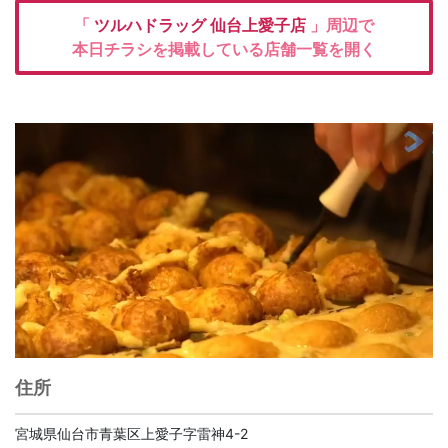
「
ツルハドラッグ
仙台上愛子店
」周辺で
本日チラシを掲載している店舗一覧を開く
住所
宮城県仙台市青葉区上愛子字雷神4-2