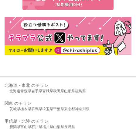
北海道・東北 のチラシ
北海道
青森県
岩手県
宮城県
秋田県
山形県
福島県
関東 のチラシ
茨城県
栃木県
群馬県
埼玉県
千葉県
東京都
神奈川県
甲信越・北陸 のチラシ
新潟県
富山県
石川県
福井県
山梨県
長野県