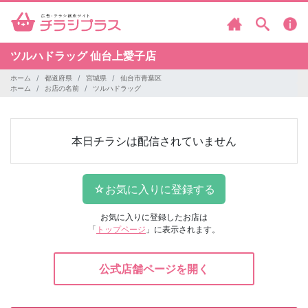
ツルハドラッグ
仙台上愛子店
ホーム
都道府県
宮城県
仙台市青葉区
ホーム
お店の名前
ツルハドラッグ
本日チラシは配信されていません
お気に入りに登録したお店は
「
トップページ
」に表示されます。
公式店舗ページを開く