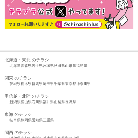
北海道・東北 のチラシ
北海道
青森県
岩手県
宮城県
秋田県
山形県
福島県
関東 のチラシ
茨城県
栃木県
群馬県
埼玉県
千葉県
東京都
神奈川県
甲信越・北陸 のチラシ
新潟県
富山県
石川県
福井県
山梨県
長野県
東海 のチラシ
岐阜県
静岡県
愛知県
三重県
関西 のチラシ