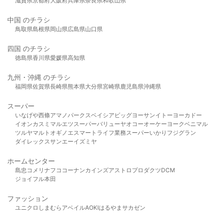
滋賀県
京都府
大阪府
兵庫県
奈良県
和歌山県
中国 のチラシ
鳥取県
島根県
岡山県
広島県
山口県
四国 のチラシ
徳島県
香川県
愛媛県
高知県
九州・沖縄 のチラシ
福岡県
佐賀県
長崎県
熊本県
大分県
宮崎県
鹿児島県
沖縄県
スーパー
いなげや
西條
アマノパークス
ベイシア
ビッグヨーサン
イトーヨーカドー
イオン
カスミ
マルエツ
スーパーバリュー
ヤオコー
オーケー
ヨークベニマル
ツルヤ
マルト
オギノ
エスマート
ライフ
業務スーパー
いかり
フジグラン
ダイレックス
サンエー
イズミヤ
ホームセンター
島忠
コメリ
ナフコ
コーナン
カインズ
アストロプロダクツ
DCM
ジョイフル本田
ファッション
ユニクロ
しまむら
アベイル
AOKI
はるやま
サカゼン