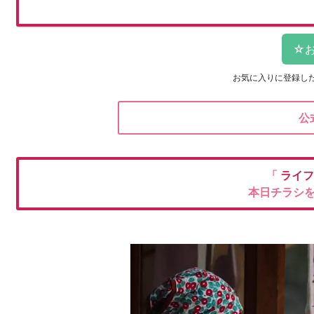
お気に入りに登録し
公
「
ライ
本日チラシ