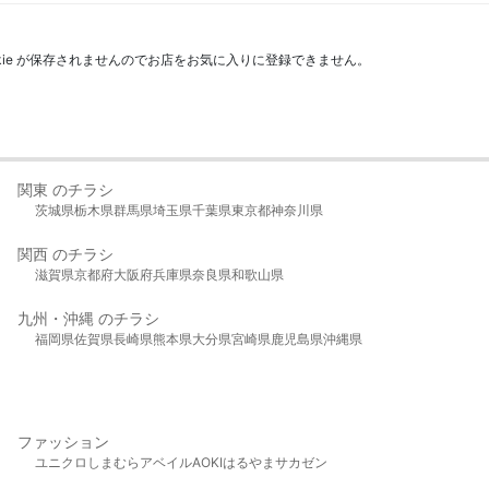
kie が保存されませんのでお店をお気に入りに登録できません。
関東 のチラシ
茨城県
栃木県
群馬県
埼玉県
千葉県
東京都
神奈川県
関西 のチラシ
滋賀県
京都府
大阪府
兵庫県
奈良県
和歌山県
九州・沖縄 のチラシ
福岡県
佐賀県
長崎県
熊本県
大分県
宮崎県
鹿児島県
沖縄県
ファッション
ユニクロ
しまむら
アベイル
AOKI
はるやま
サカゼン