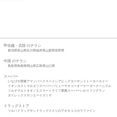
甲信越・北陸 のチラシ
新潟県
富山県
石川県
福井県
山梨県
長野県
中国 のチラシ
鳥取県
島根県
岡山県
広島県
山口県
スーパー
いなげや
西條
アマノパークス
ベイシア
ビッグヨーサン
イトーヨーカドー
イオン
カスミ
マルエツ
スーパーバリュー
ヤオコー
オーケー
ヨークベニマル
ツルヤ
マルト
オギノ
エスマート
ライフ
業務スーパー
いかり
フジグラン
ダイレックス
サンエー
イズミヤ
ドラッグストア
ツルハドラッグ
サンドラッグ
クスリのアオキ
ココカラファイン