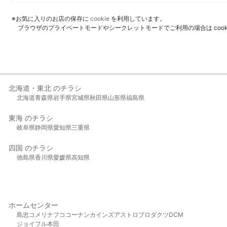
※お気に入りのお店の保存に
cookie
を利用しています。
ブラウザのプライベートモードやシークレットモードでご利用の場合は coo
北海道・東北 のチラシ
北海道
青森県
岩手県
宮城県
秋田県
山形県
福島県
東海 のチラシ
岐阜県
静岡県
愛知県
三重県
四国 のチラシ
徳島県
香川県
愛媛県
高知県
ホームセンター
島忠
コメリ
ナフコ
コーナン
カインズ
アストロプロダクツ
DCM
ジョイフル本田