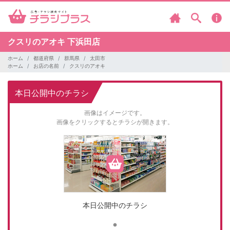
クスリのアオキ
下浜田店
ホーム
都道府県
群馬県
太田市
ホーム
お店の名前
クスリのアオキ
本日公開中のチラシ
画像はイメージです。
画像をクリックするとチラシが開きます。
本日公開中のチラシ