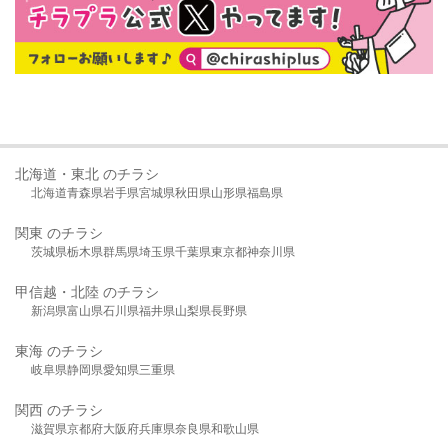
北海道・東北 のチラシ
北海道
青森県
岩手県
宮城県
秋田県
山形県
福島県
関東 のチラシ
茨城県
栃木県
群馬県
埼玉県
千葉県
東京都
神奈川県
甲信越・北陸 のチラシ
新潟県
富山県
石川県
福井県
山梨県
長野県
東海 のチラシ
岐阜県
静岡県
愛知県
三重県
関西 のチラシ
滋賀県
京都府
大阪府
兵庫県
奈良県
和歌山県