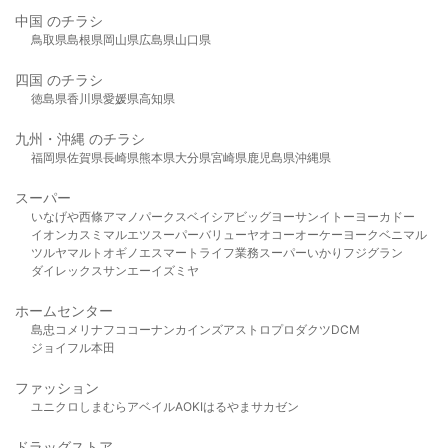
中国 のチラシ
鳥取県
島根県
岡山県
広島県
山口県
四国 のチラシ
徳島県
香川県
愛媛県
高知県
九州・沖縄 のチラシ
福岡県
佐賀県
長崎県
熊本県
大分県
宮崎県
鹿児島県
沖縄県
スーパー
いなげや
西條
アマノパークス
ベイシア
ビッグヨーサン
イトーヨーカドー
イオン
カスミ
マルエツ
スーパーバリュー
ヤオコー
オーケー
ヨークベニマル
ツルヤ
マルト
オギノ
エスマート
ライフ
業務スーパー
いかり
フジグラン
ダイレックス
サンエー
イズミヤ
ホームセンター
島忠
コメリ
ナフコ
コーナン
カインズ
アストロプロダクツ
DCM
ジョイフル本田
ファッション
ユニクロ
しまむら
アベイル
AOKI
はるやま
サカゼン
ドラッグストア