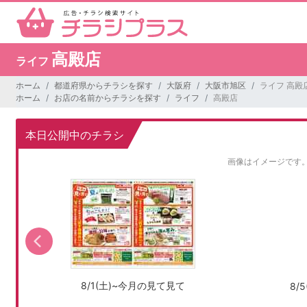
高殿店
ライフ
ホーム
都道府県からチラシを探す
大阪府
大阪市旭区
ライフ 高殿
ホーム
お店の名前からチラシを探す
ライフ
高殿店
本日公開中のチラシ
画像はイメージです
8/1(土)~今月の見て見て
8/