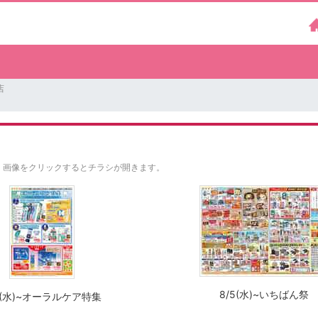
店
。
画像をクリックするとチラシが開きます。
8/5(水)~いちばん祭
5(水)~オーラルケア特集