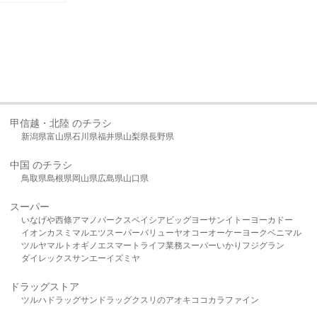
甲信越・北陸 のチラシ
新潟県
富山県
石川県
福井県
山梨県
長野県
中国 のチラシ
鳥取県
島根県
岡山県
広島県
山口県
スーパー
いなげや
西條
アマノパークス
ベイシア
ビッグヨーサン
イトーヨーカドー
イオン
カスミ
マルエツ
スーパーバリュー
ヤオコー
オーケー
ヨークベニマル
ツルヤ
マルト
オギノ
エスマート
ライフ
業務スーパー
いかり
フジグラン
ダイレックス
サンエー
イズミヤ
ドラッグストア
ツルハドラッグ
サンドラッグ
クスリのアオキ
ココカラファイン