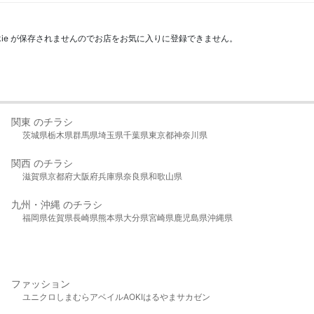
kie が保存されませんのでお店をお気に入りに登録できません。
関東 のチラシ
茨城県
栃木県
群馬県
埼玉県
千葉県
東京都
神奈川県
関西 のチラシ
滋賀県
京都府
大阪府
兵庫県
奈良県
和歌山県
九州・沖縄 のチラシ
福岡県
佐賀県
長崎県
熊本県
大分県
宮崎県
鹿児島県
沖縄県
ファッション
ユニクロ
しまむら
アベイル
AOKI
はるやま
サカゼン