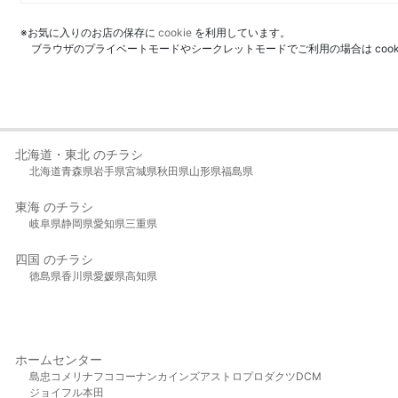
※お気に入りのお店の保存に
cookie
を利用しています。
ブラウザのプライベートモードやシークレットモードでご利用の場合は coo
北海道・東北 のチラシ
北海道
青森県
岩手県
宮城県
秋田県
山形県
福島県
東海 のチラシ
岐阜県
静岡県
愛知県
三重県
四国 のチラシ
徳島県
香川県
愛媛県
高知県
ホームセンター
島忠
コメリ
ナフコ
コーナン
カインズ
アストロプロダクツ
DCM
ジョイフル本田