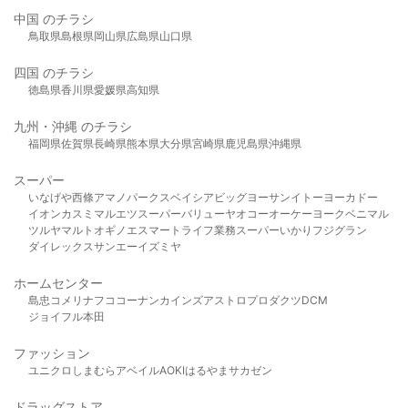
中国 のチラシ
鳥取県
島根県
岡山県
広島県
山口県
四国 のチラシ
徳島県
香川県
愛媛県
高知県
九州・沖縄 のチラシ
福岡県
佐賀県
長崎県
熊本県
大分県
宮崎県
鹿児島県
沖縄県
スーパー
いなげや
西條
アマノパークス
ベイシア
ビッグヨーサン
イトーヨーカドー
イオン
カスミ
マルエツ
スーパーバリュー
ヤオコー
オーケー
ヨークベニマル
ツルヤ
マルト
オギノ
エスマート
ライフ
業務スーパー
いかり
フジグラン
ダイレックス
サンエー
イズミヤ
ホームセンター
島忠
コメリ
ナフコ
コーナン
カインズ
アストロプロダクツ
DCM
ジョイフル本田
ファッション
ユニクロ
しまむら
アベイル
AOKI
はるやま
サカゼン
ドラッグストア