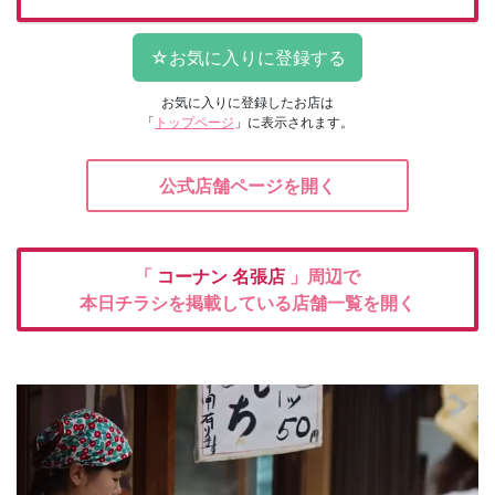
お気に入りに登録したお店は
「
トップページ
」に表示されます。
公式店舗ページを開く
「
コーナン
名張店
」周辺で
本日チラシを掲載している店舗一覧を開く