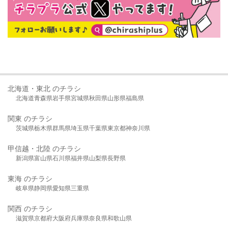
北海道・東北 のチラシ
北海道
青森県
岩手県
宮城県
秋田県
山形県
福島県
関東 のチラシ
茨城県
栃木県
群馬県
埼玉県
千葉県
東京都
神奈川県
甲信越・北陸 のチラシ
新潟県
富山県
石川県
福井県
山梨県
長野県
東海 のチラシ
岐阜県
静岡県
愛知県
三重県
関西 のチラシ
滋賀県
京都府
大阪府
兵庫県
奈良県
和歌山県