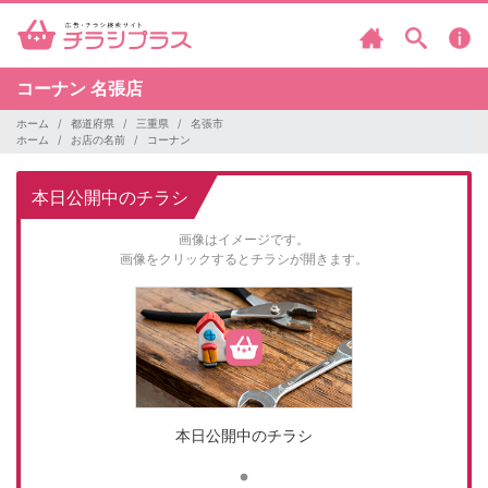
コーナン
名張店
ホーム
都道府県
三重県
名張市
ホーム
お店の名前
コーナン
本日公開中のチラシ
画像はイメージです。
画像をクリックするとチラシが開きます。
本日公開中のチラシ