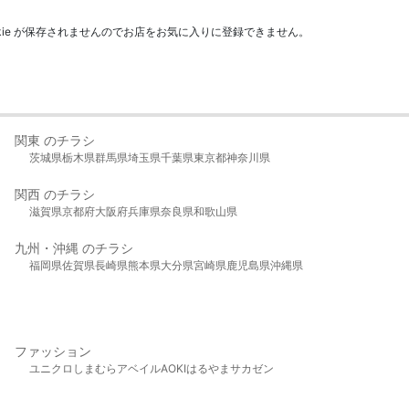
kie が保存されませんのでお店をお気に入りに登録できません。
関東 のチラシ
茨城県
栃木県
群馬県
埼玉県
千葉県
東京都
神奈川県
関西 のチラシ
滋賀県
京都府
大阪府
兵庫県
奈良県
和歌山県
九州・沖縄 のチラシ
福岡県
佐賀県
長崎県
熊本県
大分県
宮崎県
鹿児島県
沖縄県
ファッション
ユニクロ
しまむら
アベイル
AOKI
はるやま
サカゼン