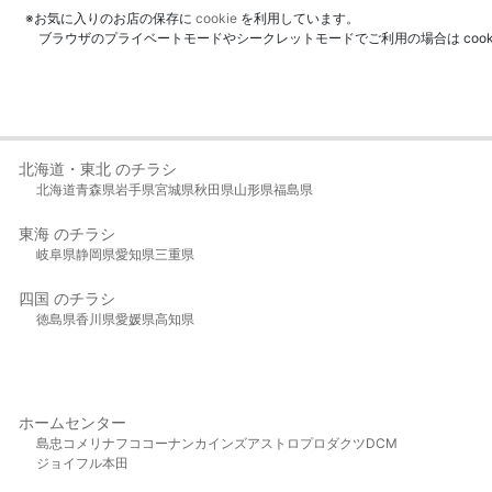
※お気に入りのお店の保存に
cookie
を利用しています。
ブラウザのプライベートモードやシークレットモードでご利用の場合は coo
北海道・東北 のチラシ
北海道
青森県
岩手県
宮城県
秋田県
山形県
福島県
東海 のチラシ
岐阜県
静岡県
愛知県
三重県
四国 のチラシ
徳島県
香川県
愛媛県
高知県
ホームセンター
島忠
コメリ
ナフコ
コーナン
カインズ
アストロプロダクツ
DCM
ジョイフル本田