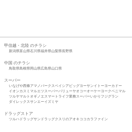
甲信越・北陸 のチラシ
新潟県
富山県
石川県
福井県
山梨県
長野県
中国 のチラシ
鳥取県
島根県
岡山県
広島県
山口県
スーパー
いなげや
西條
アマノパークス
ベイシア
ビッグヨーサン
イトーヨーカドー
イオン
カスミ
マルエツ
スーパーバリュー
ヤオコー
オーケー
ヨークベニマル
ツルヤ
マルト
オギノ
エスマート
ライフ
業務スーパー
いかり
フジグラン
ダイレックス
サンエー
イズミヤ
ドラッグストア
ツルハドラッグ
サンドラッグ
クスリのアオキ
ココカラファイン