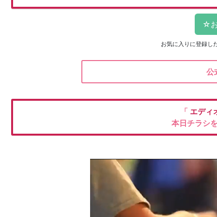
お気に入りに登録し
公
「
エディ
本日チラシ