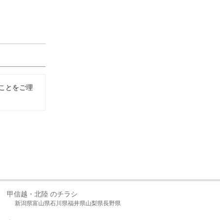
ことをご理
甲信越・北陸 のチラシ
新潟県
富山県
石川県
福井県
山梨県
長野県