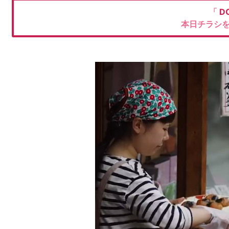
「
D
本日チラシ