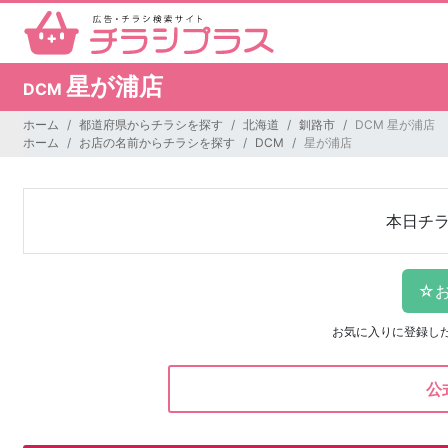
星が浦店
DCM
ホーム
都道府県からチラシを探す
北海道
釧路市
DCM 星が浦店
ホーム
お店の名前からチラシを探す
DCM
星が浦店
本日チ
お気に入りに登録し
公