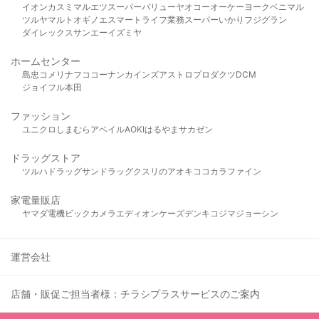
イオン
カスミ
マルエツ
スーパーバリュー
ヤオコー
オーケー
ヨークベニマル
ツルヤ
マルト
オギノ
エスマート
ライフ
業務スーパー
いかり
フジグラン
ダイレックス
サンエー
イズミヤ
ホームセンター
島忠
コメリ
ナフコ
コーナン
カインズ
アストロプロダクツ
DCM
ジョイフル本田
ファッション
ユニクロ
しまむら
アベイル
AOKI
はるやま
サカゼン
ドラッグストア
ツルハドラッグ
サンドラッグ
クスリのアオキ
ココカラファイン
家電量販店
ヤマダ電機
ビックカメラ
エディオン
ケーズデンキ
コジマ
ジョーシン
運営会社
店舗・販促ご担当者様：チラシプラスサービスのご案内