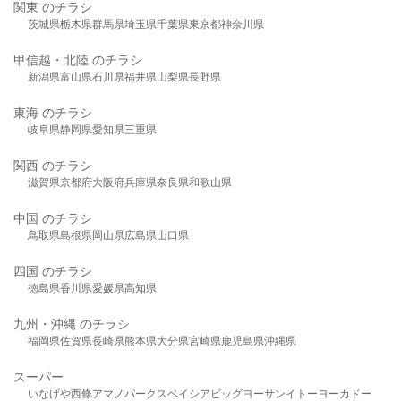
関東 のチラシ
茨城県
栃木県
群馬県
埼玉県
千葉県
東京都
神奈川県
甲信越・北陸 のチラシ
新潟県
富山県
石川県
福井県
山梨県
長野県
東海 のチラシ
岐阜県
静岡県
愛知県
三重県
関西 のチラシ
滋賀県
京都府
大阪府
兵庫県
奈良県
和歌山県
中国 のチラシ
鳥取県
島根県
岡山県
広島県
山口県
四国 のチラシ
徳島県
香川県
愛媛県
高知県
九州・沖縄 のチラシ
福岡県
佐賀県
長崎県
熊本県
大分県
宮崎県
鹿児島県
沖縄県
スーパー
いなげや
西條
アマノパークス
ベイシア
ビッグヨーサン
イトーヨーカドー