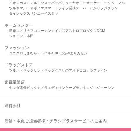
イオン
カスミ
マルエツ
スーパーバリュー
ヤオコー
オーケー
ヨークベニマル
ツルヤ
マルト
オギノ
エスマート
ライフ
業務スーパー
いかり
フジグラン
ダイレックス
サンエー
イズミヤ
ホームセンター
島忠
コメリ
ナフコ
コーナン
カインズ
アストロプロダクツ
DCM
ジョイフル本田
ファッション
ユニクロ
しまむら
アベイル
AOKI
はるやま
サカゼン
ドラッグストア
ツルハドラッグ
サンドラッグ
クスリのアオキ
ココカラファイン
家電量販店
ヤマダ電機
ビックカメラ
エディオン
ケーズデンキ
コジマ
ジョーシン
運営会社
店舗・販促ご担当者様：チラシプラスサービスのご案内