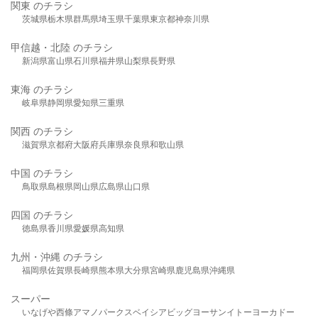
関東 のチラシ
茨城県
栃木県
群馬県
埼玉県
千葉県
東京都
神奈川県
甲信越・北陸 のチラシ
新潟県
富山県
石川県
福井県
山梨県
長野県
東海 のチラシ
岐阜県
静岡県
愛知県
三重県
関西 のチラシ
滋賀県
京都府
大阪府
兵庫県
奈良県
和歌山県
中国 のチラシ
鳥取県
島根県
岡山県
広島県
山口県
四国 のチラシ
徳島県
香川県
愛媛県
高知県
九州・沖縄 のチラシ
福岡県
佐賀県
長崎県
熊本県
大分県
宮崎県
鹿児島県
沖縄県
スーパー
いなげや
西條
アマノパークス
ベイシア
ビッグヨーサン
イトーヨーカドー