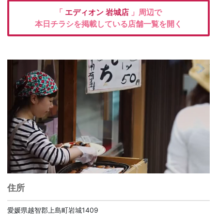
「
エディオン
岩城店
」周辺で
本日チラシを掲載している店舗一覧を開く
住所
愛媛県越智郡上島町岩城1409