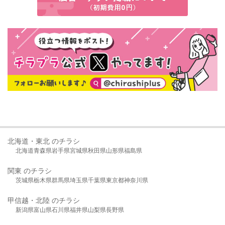
北海道・東北 のチラシ
北海道
青森県
岩手県
宮城県
秋田県
山形県
福島県
関東 のチラシ
茨城県
栃木県
群馬県
埼玉県
千葉県
東京都
神奈川県
甲信越・北陸 のチラシ
新潟県
富山県
石川県
福井県
山梨県
長野県