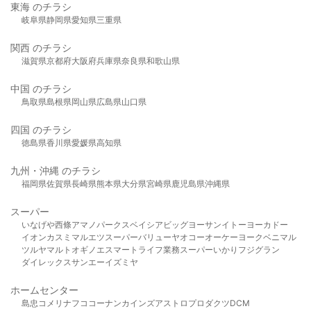
東海 のチラシ
岐阜県
静岡県
愛知県
三重県
関西 のチラシ
滋賀県
京都府
大阪府
兵庫県
奈良県
和歌山県
中国 のチラシ
鳥取県
島根県
岡山県
広島県
山口県
四国 のチラシ
徳島県
香川県
愛媛県
高知県
九州・沖縄 のチラシ
福岡県
佐賀県
長崎県
熊本県
大分県
宮崎県
鹿児島県
沖縄県
スーパー
いなげや
西條
アマノパークス
ベイシア
ビッグヨーサン
イトーヨーカドー
イオン
カスミ
マルエツ
スーパーバリュー
ヤオコー
オーケー
ヨークベニマル
ツルヤ
マルト
オギノ
エスマート
ライフ
業務スーパー
いかり
フジグラン
ダイレックス
サンエー
イズミヤ
ホームセンター
島忠
コメリ
ナフコ
コーナン
カインズ
アストロプロダクツ
DCM