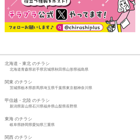
北海道・東北 のチラシ
北海道
青森県
岩手県
宮城県
秋田県
山形県
福島県
関東 のチラシ
茨城県
栃木県
群馬県
埼玉県
千葉県
東京都
神奈川県
甲信越・北陸 のチラシ
新潟県
富山県
石川県
福井県
山梨県
長野県
東海 のチラシ
岐阜県
静岡県
愛知県
三重県
関西 のチラシ