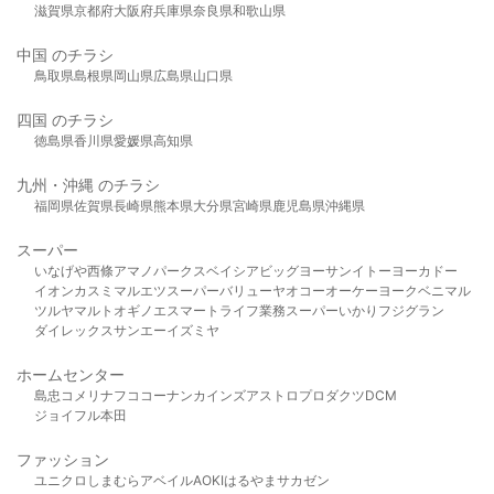
滋賀県
京都府
大阪府
兵庫県
奈良県
和歌山県
中国 のチラシ
鳥取県
島根県
岡山県
広島県
山口県
四国 のチラシ
徳島県
香川県
愛媛県
高知県
九州・沖縄 のチラシ
福岡県
佐賀県
長崎県
熊本県
大分県
宮崎県
鹿児島県
沖縄県
スーパー
いなげや
西條
アマノパークス
ベイシア
ビッグヨーサン
イトーヨーカドー
イオン
カスミ
マルエツ
スーパーバリュー
ヤオコー
オーケー
ヨークベニマル
ツルヤ
マルト
オギノ
エスマート
ライフ
業務スーパー
いかり
フジグラン
ダイレックス
サンエー
イズミヤ
ホームセンター
島忠
コメリ
ナフコ
コーナン
カインズ
アストロプロダクツ
DCM
ジョイフル本田
ファッション
ユニクロ
しまむら
アベイル
AOKI
はるやま
サカゼン