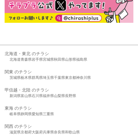
北海道・東北 のチラシ
北海道
青森県
岩手県
宮城県
秋田県
山形県
福島県
関東 のチラシ
茨城県
栃木県
群馬県
埼玉県
千葉県
東京都
神奈川県
甲信越・北陸 のチラシ
新潟県
富山県
石川県
福井県
山梨県
長野県
東海 のチラシ
岐阜県
静岡県
愛知県
三重県
関西 のチラシ
滋賀県
京都府
大阪府
兵庫県
奈良県
和歌山県