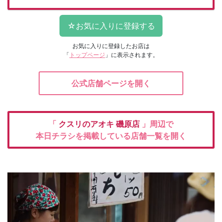
お気に入りに登録したお店は
「
トップページ
」に表示されます。
公式店舗ページを開く
「
クスリのアオキ
磯原店
」周辺で
本日チラシを掲載している店舗一覧を開く