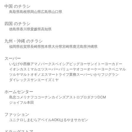
中国 のチラシ
鳥取県
島根県
岡山県
広島県
山口県
四国 のチラシ
徳島県
香川県
愛媛県
高知県
九州・沖縄 のチラシ
福岡県
佐賀県
長崎県
熊本県
大分県
宮崎県
鹿児島県
沖縄県
スーパー
いなげや
西條
アマノパークス
ベイシア
ビッグヨーサン
イトーヨーカドー
イオン
カスミ
マルエツ
スーパーバリュー
ヤオコー
オーケー
ヨークベニマル
ツルヤ
マルト
オギノ
エスマート
ライフ
業務スーパー
いかり
フジグラン
ダイレックス
サンエー
イズミヤ
ホームセンター
島忠
コメリ
ナフコ
コーナン
カインズ
アストロプロダクツ
DCM
ジョイフル本田
ファッション
ユニクロ
しまむら
アベイル
AOKI
はるやま
サカゼン
ドラッグストア