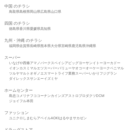
中国 のチラシ
鳥取県
島根県
岡山県
広島県
山口県
四国 のチラシ
徳島県
香川県
愛媛県
高知県
九州・沖縄 のチラシ
福岡県
佐賀県
長崎県
熊本県
大分県
宮崎県
鹿児島県
沖縄県
スーパー
いなげや
西條
アマノパークス
ベイシア
ビッグヨーサン
イトーヨーカドー
イオン
カスミ
マルエツ
スーパーバリュー
ヤオコー
オーケー
ヨークベニマル
ツルヤ
マルト
オギノ
エスマート
ライフ
業務スーパー
いかり
フジグラン
ダイレックス
サンエー
イズミヤ
ホームセンター
島忠
コメリ
ナフコ
コーナン
カインズ
アストロプロダクツ
DCM
ジョイフル本田
ファッション
ユニクロ
しまむら
アベイル
AOKI
はるやま
サカゼン
ドラッグストア