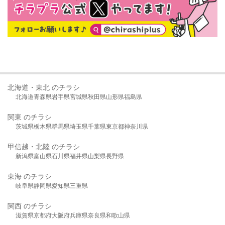
北海道・東北 のチラシ
北海道
青森県
岩手県
宮城県
秋田県
山形県
福島県
関東 のチラシ
茨城県
栃木県
群馬県
埼玉県
千葉県
東京都
神奈川県
甲信越・北陸 のチラシ
新潟県
富山県
石川県
福井県
山梨県
長野県
東海 のチラシ
岐阜県
静岡県
愛知県
三重県
関西 のチラシ
滋賀県
京都府
大阪府
兵庫県
奈良県
和歌山県