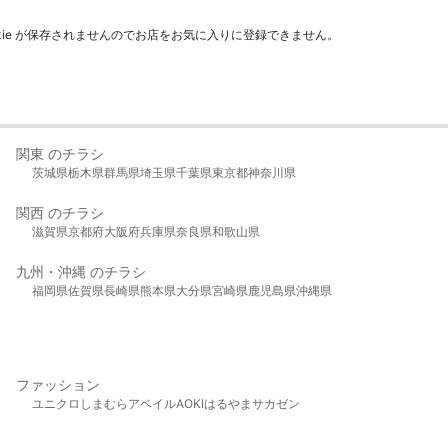
kie が保存されませんのでお店をお気に入りに登録できません。
関東 のチラシ
茨城県
栃木県
群馬県
埼玉県
千葉県
東京都
神奈川県
関西 のチラシ
滋賀県
京都府
大阪府
兵庫県
奈良県
和歌山県
九州・沖縄 のチラシ
福岡県
佐賀県
長崎県
熊本県
大分県
宮崎県
鹿児島県
沖縄県
ファッション
ユニクロ
しまむら
アベイル
AOKI
はるやま
サカゼン