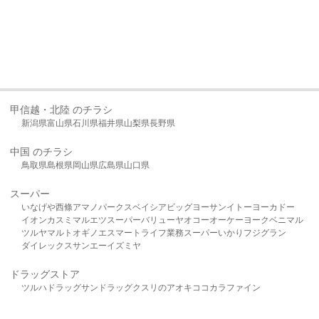
甲信越・北陸 のチラシ
新潟県
富山県
石川県
福井県
山梨県
長野県
中国 のチラシ
鳥取県
島根県
岡山県
広島県
山口県
スーパー
いなげや
西條
アマノパークス
ベイシア
ビッグヨーサン
イトーヨーカドー
イオン
カスミ
マルエツ
スーパーバリュー
ヤオコー
オーケー
ヨークベニマル
ツルヤ
マルト
オギノ
エスマート
ライフ
業務スーパー
いかり
フジグラン
ダイレックス
サンエー
イズミヤ
ドラッグストア
ツルハドラッグ
サンドラッグ
クスリのアオキ
ココカラファイン