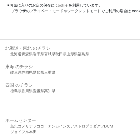
※お気に入りのお店の保存に
cookie
を利用しています。
ブラウザのプライベートモードやシークレットモードでご利用の場合は coo
北海道・東北 のチラシ
北海道
青森県
岩手県
宮城県
秋田県
山形県
福島県
東海 のチラシ
岐阜県
静岡県
愛知県
三重県
四国 のチラシ
徳島県
香川県
愛媛県
高知県
ホームセンター
島忠
コメリ
ナフコ
コーナン
カインズ
アストロプロダクツ
DCM
ジョイフル本田