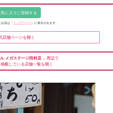
たお店は
「
トップページ
」に表示されます。
式店舗ページを開く
マル
メガステージ田村店
」周辺で
を掲載している店舗一覧を開く