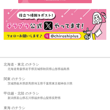
北海道・東北 のチラシ
北海道
青森県
岩手県
宮城県
秋田県
山形県
福島県
関東 のチラシ
茨城県
栃木県
群馬県
埼玉県
千葉県
東京都
神奈川県
甲信越・北陸 のチラシ
新潟県
富山県
石川県
福井県
山梨県
長野県
東海 のチラシ