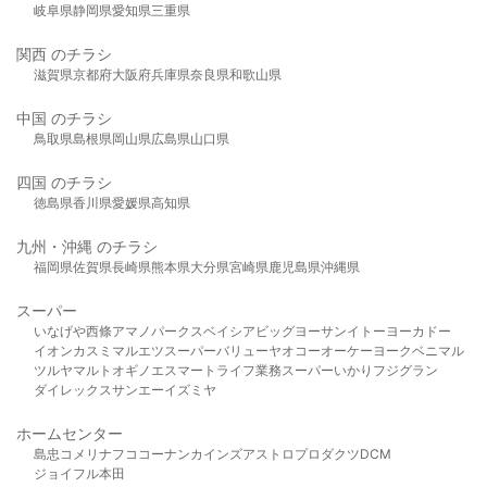
岐阜県
静岡県
愛知県
三重県
関西 のチラシ
滋賀県
京都府
大阪府
兵庫県
奈良県
和歌山県
中国 のチラシ
鳥取県
島根県
岡山県
広島県
山口県
四国 のチラシ
徳島県
香川県
愛媛県
高知県
九州・沖縄 のチラシ
福岡県
佐賀県
長崎県
熊本県
大分県
宮崎県
鹿児島県
沖縄県
スーパー
いなげや
西條
アマノパークス
ベイシア
ビッグヨーサン
イトーヨーカドー
イオン
カスミ
マルエツ
スーパーバリュー
ヤオコー
オーケー
ヨークベニマル
ツルヤ
マルト
オギノ
エスマート
ライフ
業務スーパー
いかり
フジグラン
ダイレックス
サンエー
イズミヤ
ホームセンター
島忠
コメリ
ナフコ
コーナン
カインズ
アストロプロダクツ
DCM
ジョイフル本田