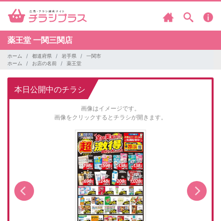
薬王堂
一関三関店
ホーム
都道府県
岩手県
一関市
ホーム
お店の名前
薬王堂
本日公開中のチラシ
画像はイメージです。
画像をクリックするとチラシが開きます。