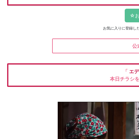
お気に入りに登録し
公
「
エデ
本日チラシ