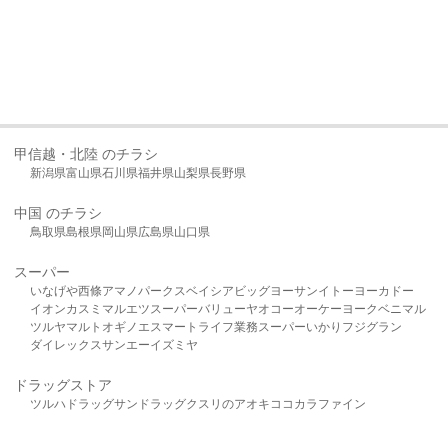
甲信越・北陸 のチラシ
新潟県
富山県
石川県
福井県
山梨県
長野県
中国 のチラシ
鳥取県
島根県
岡山県
広島県
山口県
スーパー
いなげや
西條
アマノパークス
ベイシア
ビッグヨーサン
イトーヨーカドー
イオン
カスミ
マルエツ
スーパーバリュー
ヤオコー
オーケー
ヨークベニマル
ツルヤ
マルト
オギノ
エスマート
ライフ
業務スーパー
いかり
フジグラン
ダイレックス
サンエー
イズミヤ
ドラッグストア
ツルハドラッグ
サンドラッグ
クスリのアオキ
ココカラファイン