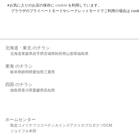
※お気に入りのお店の保存に
cookie
を利用しています。
ブラウザのプライベートモードやシークレットモードでご利用の場合は coo
北海道・東北 のチラシ
北海道
青森県
岩手県
宮城県
秋田県
山形県
福島県
東海 のチラシ
岐阜県
静岡県
愛知県
三重県
四国 のチラシ
徳島県
香川県
愛媛県
高知県
ホームセンター
島忠
コメリ
ナフコ
コーナン
カインズ
アストロプロダクツ
DCM
ジョイフル本田