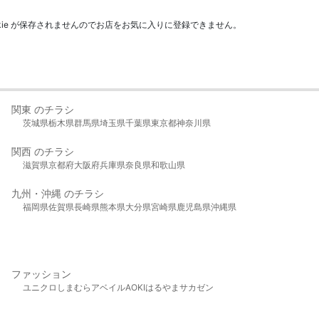
kie が保存されませんのでお店をお気に入りに登録できません。
関東 のチラシ
茨城県
栃木県
群馬県
埼玉県
千葉県
東京都
神奈川県
関西 のチラシ
滋賀県
京都府
大阪府
兵庫県
奈良県
和歌山県
九州・沖縄 のチラシ
福岡県
佐賀県
長崎県
熊本県
大分県
宮崎県
鹿児島県
沖縄県
ファッション
ユニクロ
しまむら
アベイル
AOKI
はるやま
サカゼン