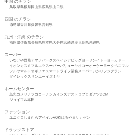
中国 のチラシ
鳥取県
島根県
岡山県
広島県
山口県
四国 のチラシ
徳島県
香川県
愛媛県
高知県
九州・沖縄 のチラシ
福岡県
佐賀県
長崎県
熊本県
大分県
宮崎県
鹿児島県
沖縄県
スーパー
いなげや
西條
アマノパークス
ベイシア
ビッグヨーサン
イトーヨーカドー
イオン
カスミ
マルエツ
スーパーバリュー
ヤオコー
オーケー
ヨークベニマル
ツルヤ
マルト
オギノ
エスマート
ライフ
業務スーパー
いかり
フジグラン
ダイレックス
サンエー
イズミヤ
ホームセンター
島忠
コメリ
ナフコ
コーナン
カインズ
アストロプロダクツ
DCM
ジョイフル本田
ファッション
ユニクロ
しまむら
アベイル
AOKI
はるやま
サカゼン
ドラッグストア