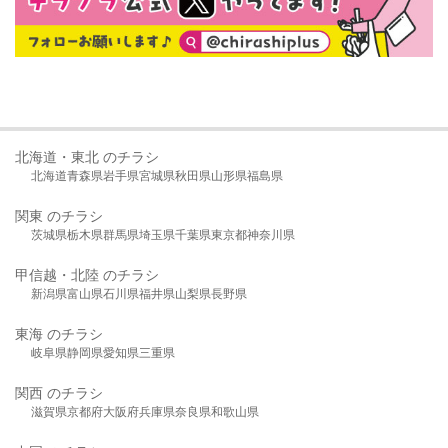
北海道・東北 のチラシ
北海道
青森県
岩手県
宮城県
秋田県
山形県
福島県
関東 のチラシ
茨城県
栃木県
群馬県
埼玉県
千葉県
東京都
神奈川県
甲信越・北陸 のチラシ
新潟県
富山県
石川県
福井県
山梨県
長野県
東海 のチラシ
岐阜県
静岡県
愛知県
三重県
関西 のチラシ
滋賀県
京都府
大阪府
兵庫県
奈良県
和歌山県