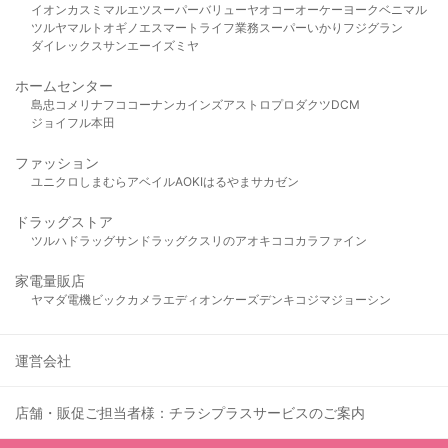
イオン
カスミ
マルエツ
スーパーバリュー
ヤオコー
オーケー
ヨークベニマル
ツルヤ
マルト
オギノ
エスマート
ライフ
業務スーパー
いかり
フジグラン
ダイレックス
サンエー
イズミヤ
ホームセンター
島忠
コメリ
ナフコ
コーナン
カインズ
アストロプロダクツ
DCM
ジョイフル本田
ファッション
ユニクロ
しまむら
アベイル
AOKI
はるやま
サカゼン
ドラッグストア
ツルハドラッグ
サンドラッグ
クスリのアオキ
ココカラファイン
家電量販店
ヤマダ電機
ビックカメラ
エディオン
ケーズデンキ
コジマ
ジョーシン
運営会社
店舗・販促ご担当者様：チラシプラスサービスのご案内