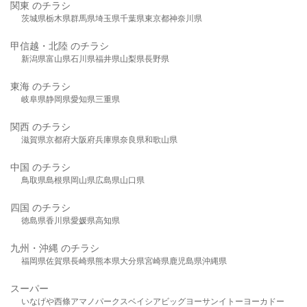
関東 のチラシ
茨城県
栃木県
群馬県
埼玉県
千葉県
東京都
神奈川県
甲信越・北陸 のチラシ
新潟県
富山県
石川県
福井県
山梨県
長野県
東海 のチラシ
岐阜県
静岡県
愛知県
三重県
関西 のチラシ
滋賀県
京都府
大阪府
兵庫県
奈良県
和歌山県
中国 のチラシ
鳥取県
島根県
岡山県
広島県
山口県
四国 のチラシ
徳島県
香川県
愛媛県
高知県
九州・沖縄 のチラシ
福岡県
佐賀県
長崎県
熊本県
大分県
宮崎県
鹿児島県
沖縄県
スーパー
いなげや
西條
アマノパークス
ベイシア
ビッグヨーサン
イトーヨーカドー