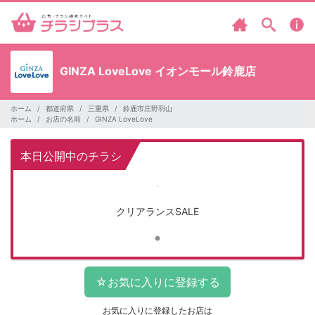
GINZA LoveLove イオンモール鈴鹿店
ホーム
都道府県
三重県
鈴鹿市庄野羽山
ホーム
お店の名前
GINZA LoveLove
本日公開中のチラシ
クリアランスSALE
お気に入りに登録したお店は