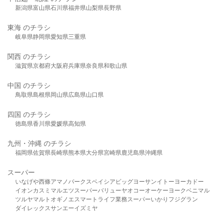
新潟県
富山県
石川県
福井県
山梨県
長野県
東海 のチラシ
岐阜県
静岡県
愛知県
三重県
関西 のチラシ
滋賀県
京都府
大阪府
兵庫県
奈良県
和歌山県
中国 のチラシ
鳥取県
島根県
岡山県
広島県
山口県
四国 のチラシ
徳島県
香川県
愛媛県
高知県
九州・沖縄 のチラシ
福岡県
佐賀県
長崎県
熊本県
大分県
宮崎県
鹿児島県
沖縄県
スーパー
いなげや
西條
アマノパークス
ベイシア
ビッグヨーサン
イトーヨーカドー
イオン
カスミ
マルエツ
スーパーバリュー
ヤオコー
オーケー
ヨークベニマル
ツルヤ
マルト
オギノ
エスマート
ライフ
業務スーパー
いかり
フジグラン
ダイレックス
サンエー
イズミヤ