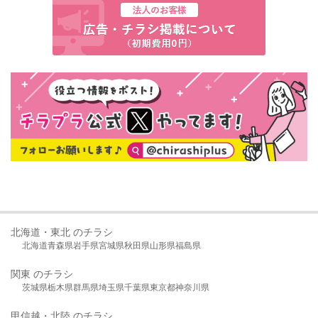
北海道・東北 のチラシ
北海道
青森県
岩手県
宮城県
秋田県
山形県
福島県
関東 のチラシ
茨城県
栃木県
群馬県
埼玉県
千葉県
東京都
神奈川県
甲信越・北陸 のチラシ