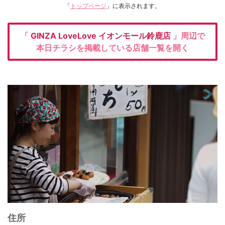
「
トップページ
」に表示されます。
「
GINZA LoveLove イオンモール鈴鹿店
」周辺で
本日チラシを掲載している店舗一覧を開く
住所